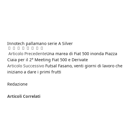
Innotech
pallamano
serie A Silver
Facebook
Twitter
Pinterest
LinkedIn
Reddit
WhatsApp
Telegram
Email
Articolo Precedente
Una marea di Fiat 500 inonda Piazza
Ciaia per il 2° Meeting Fiat 500 e Derivate
Articolo Successivo
Futsal Fasano, venti giorni di lavoro che
iniziano a dare i primi frutti
Redazione
Articoli
Correlati