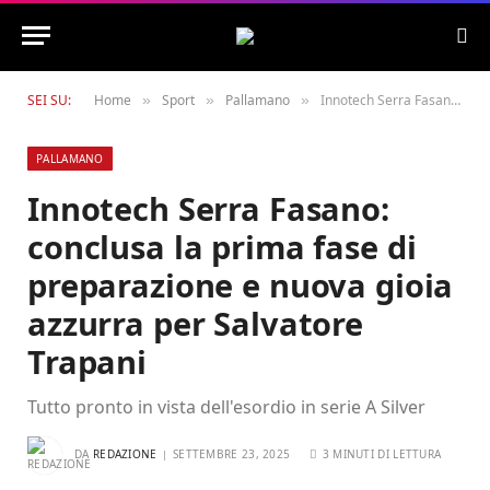
SEI SU:
Home
Sport
Pallamano
Innotech Serra Fasano: conclusa la prima fase di preparazione e nuova gioia azzurra per Salvatore Trapani
»
»
»
PALLAMANO
Innotech Serra Fasano:
conclusa la prima fase di
preparazione e nuova gioia
azzurra per Salvatore
Trapani
Tutto pronto in vista dell'esordio in serie A Silver
DA
REDAZIONE
SETTEMBRE 23, 2025
3 MINUTI DI LETTURA