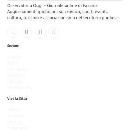
Osservatorio Oggi – Giornale online di Fasano.
Aggiornamenti quotidiani su cronaca, sport, eventi,
cultura, turismo e associazionismo nel territorio pugliese.
Facebook
Instagram
YouTube
RSS
Sezioni
Notizie
Sport
Vivi Fasano
Rubriche
Mensile
Mediagallery
Vivi la Città
Servizi
Turismo
Imprese
Commercio