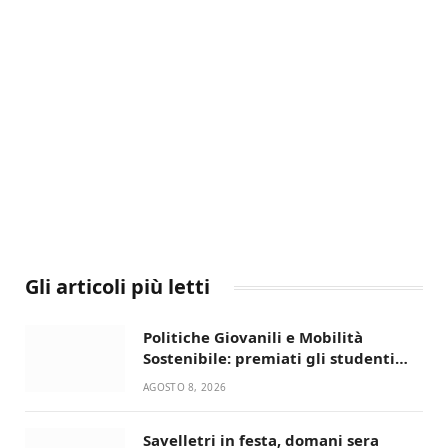
Gli articoli più letti
Politiche Giovanili e Mobilità
Sostenibile: premiati gli studenti
universitari del bando “La strada
AGOSTO 8, 2026
giusta”
Savelletri in festa, domani sera