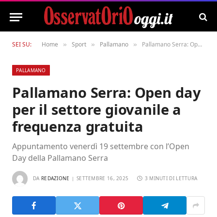
SEI SU:
Home
Sport
Pallamano
Pallamano Serra: Open day per il settore giovanile a frequenza gratuita
»
»
»
PALLAMANO
Pallamano Serra: Open day
per il settore giovanile a
frequenza gratuita
Appuntamento venerdì 19 settembre con l’Open
Day della Pallamano Serra
DA
REDAZIONE
SETTEMBRE 16, 2025
3 MINUTI DI LETTURA