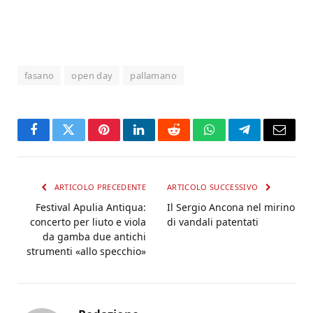
fasano
open day
pallamano
Facebook
Twitter
Pinterest
LinkedIn
Reddit
WhatsApp
Telegram
Email
ARTICOLO PRECEDENTE
ARTICOLO SUCCESSIVO
Festival Apulia Antiqua:
Il Sergio Ancona nel mirino
concerto per liuto e viola
di vandali patentati
da gamba due antichi
strumenti «allo specchio»