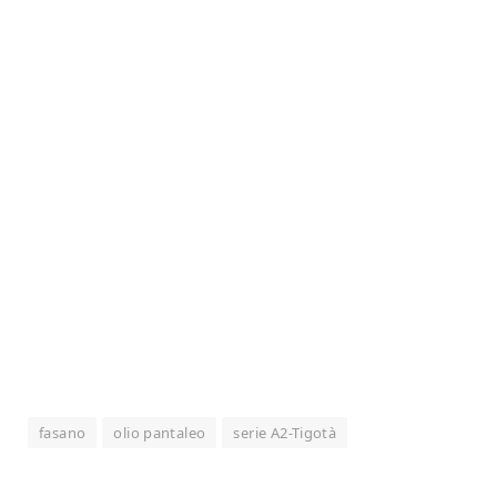
fasano
olio pantaleo
serie A2-Tigotà