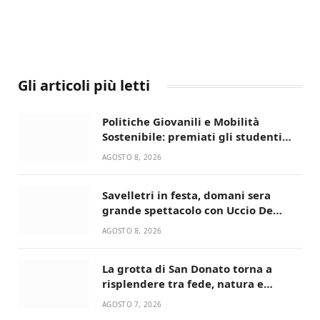
Gli articoli più letti
Politiche Giovanili e Mobilità
Sostenibile: premiati gli studenti
universitari del bando “La strada
AGOSTO 8, 2026
giusta”
Savelletri in festa, domani sera
grande spettacolo con Uccio De
Santis
AGOSTO 8, 2026
La grotta di San Donato torna a
risplendere tra fede, natura e
devozione
AGOSTO 7, 2026