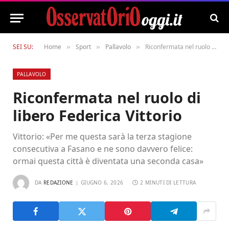
SEI SU:
Home
Sport
Pallavolo
Riconfermata nel ruolo di libero Federica Vittorio
»
»
»
PALLAVOLO
Riconfermata nel ruolo di
libero Federica Vittorio
Vittorio: «Per me questa sarà la terza stagione
consecutiva a Fasano e ne sono davvero felice:
ormai questa città è diventata una seconda casa»
DA
REDAZIONE
GIUGNO 6, 2026
2 MINUTI DI LETTURA