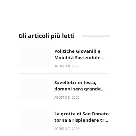
Gli articoli più letti
Politiche Giovanili e
Mobilità Sostenibile:
premiati gli studenti
AGOSTO 8, 2026
universitari del bando
“La strada giusta”
Savelletri in festa,
domani sera grande
spettacolo con Uccio De
AGOSTO 8, 2026
Santis
La grotta di San Donato
torna a risplendere tra
fede, natura e
AGOSTO 7, 2026
devozione