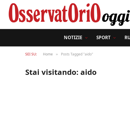
NOTIZIE
SPORT
R
SEI SU:
Home
Posts Tagged "aido"
»
Stai visitando:
aido