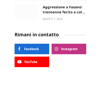
Aggressione a Fasano:
trentenne ferito a colpi
di pistola in casa
AGOSTO 7, 2026
Rimani in contatto
Facebook
Instagram
YouTube