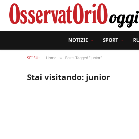
NOTIZIE
SPORT
R
SEI SU:
Home
Posts Tagged "junior"
»
Stai visitando:
junior