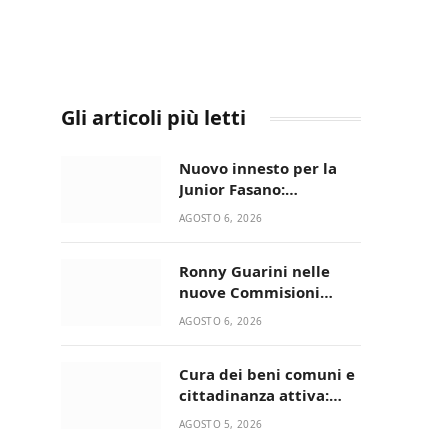
Gli articoli più letti
Nuovo innesto per la
Junior Fasano:
ingaggiato il
AGOSTO 6, 2026
talentuoso Francesco
Lupo Timini
Ronny Guarini nelle
nuove Commisioni
Acisport
AGOSTO 6, 2026
Cura dei beni comuni e
cittadinanza attiva:
online l’avviso per la
AGOSTO 5, 2026
gestione condivisa