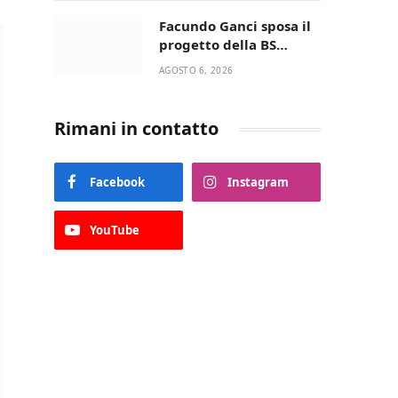
della Villetta di Laureto
Facundo Ganci sposa il
progetto della BS
Soccer Team Fasano e
AGOSTO 6, 2026
ritorna in campo
Rimani in contatto
Facebook
Instagram
YouTube