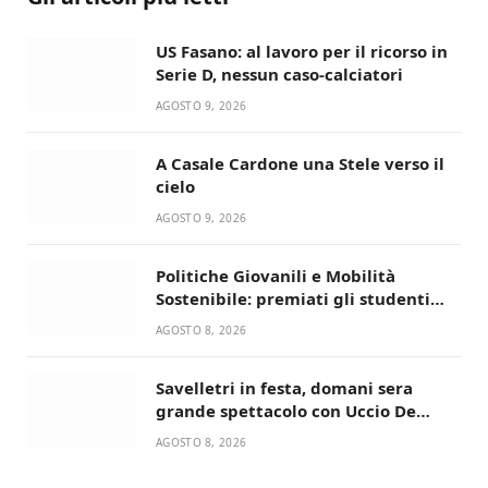
US Fasano: al lavoro per il ricorso in
Serie D, nessun caso-calciatori
AGOSTO 9, 2026
A Casale Cardone una Stele verso il
cielo
AGOSTO 9, 2026
Politiche Giovanili e Mobilità
Sostenibile: premiati gli studenti
universitari del bando “La strada
AGOSTO 8, 2026
giusta”
Savelletri in festa, domani sera
grande spettacolo con Uccio De
Santis
AGOSTO 8, 2026