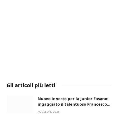
Gli articoli più letti
Nuovo innesto per la Junior Fasano:
ingaggiato il talentuoso Francesco
Lupo Timini
AGOSTO 6, 2026