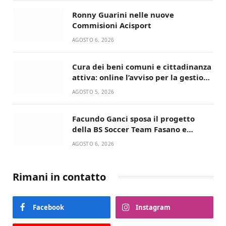
Ronny Guarini nelle nuove
Commisioni Acisport
AGOSTO 6, 2026
Cura dei beni comuni e cittadinanza
attiva: online l’avviso per la gestione
condivisa della Villetta di Laureto
AGOSTO 5, 2026
Facundo Ganci sposa il progetto
della BS Soccer Team Fasano e
ritorna in campo
AGOSTO 6, 2026
Rimani in contatto
Facebook
Instagram