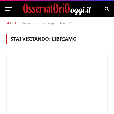
SEI SU:
Home
Posts Tagged "libriamo"
»
STAI VISITANDO:
LIBRIAMO