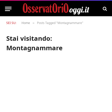
SEI SU:
Home
Posts Tagged "Montagnammare"
»
Stai visitando:
Montagnammare