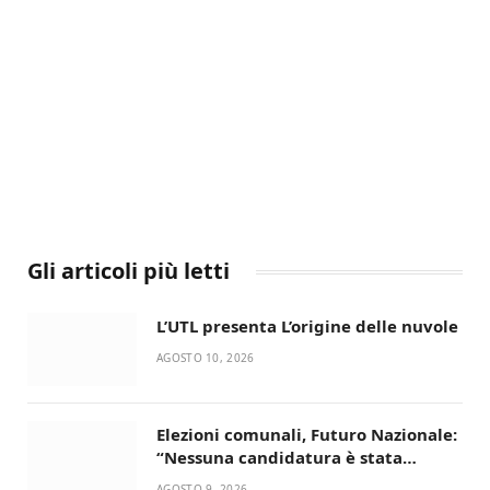
Gli articoli più letti
L’UTL presenta L’origine delle nuvole
AGOSTO 10, 2026
Elezioni comunali, Futuro Nazionale:
“Nessuna candidatura è stata
ancora decisa”
AGOSTO 9, 2026