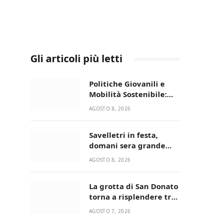
Gli articoli più letti
Politiche Giovanili e
Mobilità Sostenibile:
premiati gli studenti
AGOSTO 8, 2026
universitari del bando
“La strada giusta”
Savelletri in festa,
domani sera grande
spettacolo con Uccio De
AGOSTO 8, 2026
Santis
La grotta di San Donato
torna a risplendere tra
fede, natura e
AGOSTO 7, 2026
devozione