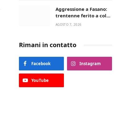
Aggressione a Fasano:
trentenne ferito a colpi
di pistola in casa
AGOSTO 7, 2026
Rimani in contatto
Facebook
Instagram
YouTube