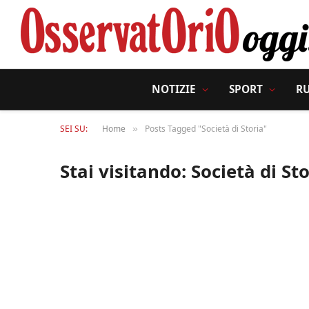
NOTIZIE
SPORT
R
SEI SU:
Home
Posts Tagged "Società di Storia"
»
Stai visitando:
Società di St