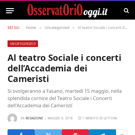
SEI SU:
Home
Uncategorized
Al teatro Sociale i concerti dell’Accademia dei Cameristi
»
»
UNCATEGORIZED
Al teatro Sociale i concerti
dell’Accademia dei
Cameristi
Si svolgeranno a Fasano, martedì 15 maggio, nella
splendida cornice del Teatro Sociale i Concerti
dell'Accademia dei Cameristi
DA
REDAZIONE
MAGGIO 9, 2018
1 MINUTO DI LETTURA