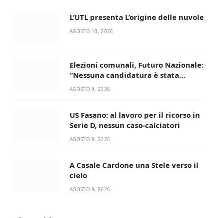
L’UTL presenta L’origine delle nuvole
AGOSTO 10, 2026
Elezioni comunali, Futuro Nazionale:
“Nessuna candidatura è stata
ancora decisa”
AGOSTO 9, 2026
US Fasano: al lavoro per il ricorso in
Serie D, nessun caso-calciatori
AGOSTO 9, 2026
A Casale Cardone una Stele verso il
cielo
AGOSTO 9, 2026