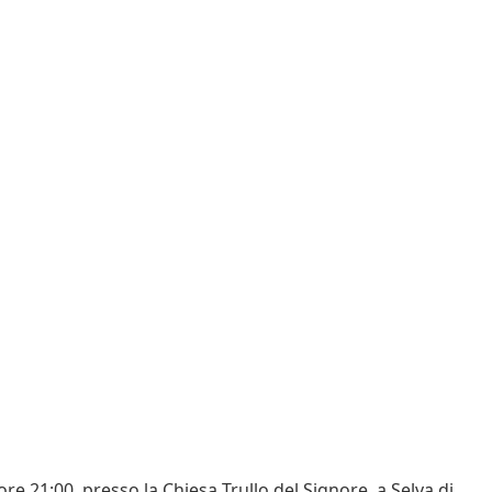
re 21:00, presso la Chiesa Trullo del Signore, a Selva di