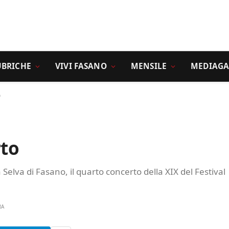
UBRICHE
VIVI FASANO
MENSILE
MEDIAGA
o
rto
a Selva di Fasano, il quarto concerto della XIX del Festival
RA