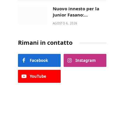
Nuovo innesto per la
Junior Fasano:
ingaggiato il
AGOSTO 6, 2026
talentuoso Francesco
Lupo Timini
Rimani in contatto
Facebook
Instagram
YouTube