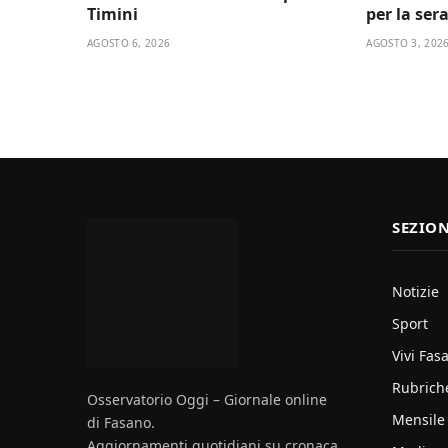
Timini
per la ser
AGOSTO 6, 2026
AGOSTO 3, 202
SEZION
Notizie
Sport
Vivi Fas
Rubrich
Osservatorio Oggi – Giornale online
Mensile
di Fasano.
Aggiornamenti quotidiani su cronaca,