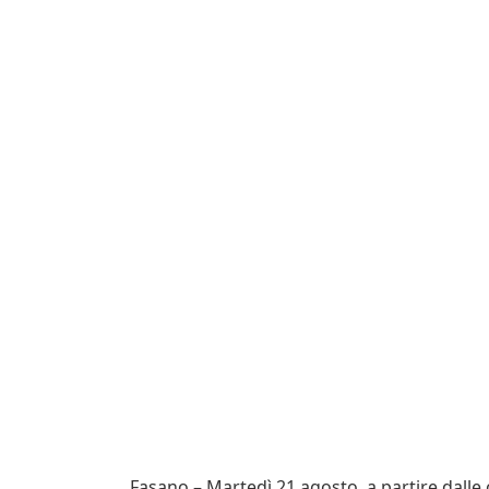
Fasano – Martedì 21 agosto, a partire dalle o