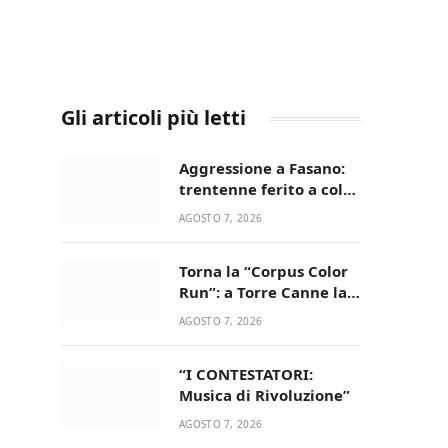
Gli articoli più letti
Aggressione a Fasano:
trentenne ferito a colpi
di pistola in casa
AGOSTO 7, 2026
Torna la “Corpus Color
Run”: a Torre Canne la
corsa più allegra e
AGOSTO 7, 2026
colorata dell’estate!
“I CONTESTATORI:
Musica di Rivoluzione”
AGOSTO 7, 2026