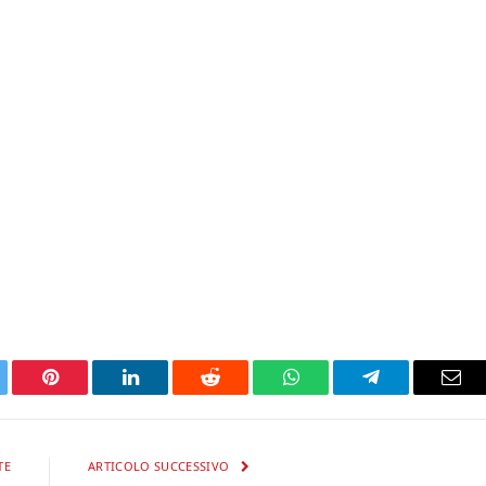
tter
Pinterest
LinkedIn
Reddit
WhatsApp
Telegram
Ema
TE
ARTICOLO SUCCESSIVO