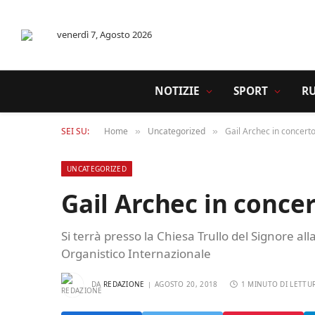
venerdì 7, Agosto 2026
NOTIZIE
SPORT
R
SEI SU:
Home
Uncategorized
Gail Archec in concert
»
»
UNCATEGORIZED
Gail Archec in conce
Si terrà presso la Chiesa Trullo del Signore all
Organistico Internazionale
DA
REDAZIONE
AGOSTO 20, 2018
1 MINUTO DI LETTU