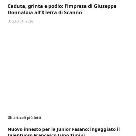
Caduta, grinta e podio: l’impresa di Giuseppe
Donnaloia all’XTerra di Scanno
LUGLIO 31, 2026
Gli articoli più letti
Nuovo innesto per la Junior Fasano: ingaggiato il
talentuoso Francesco Lupo Timini