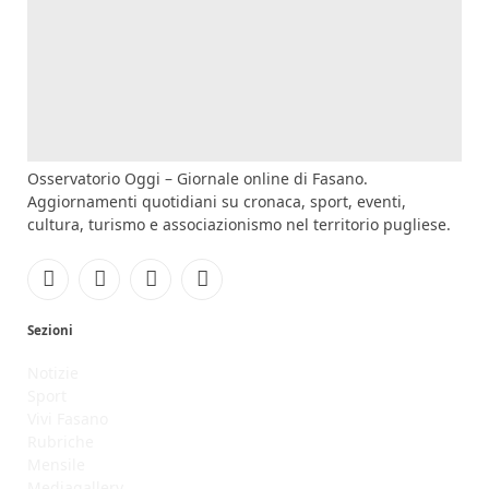
Osservatorio Oggi – Giornale online di Fasano.
Aggiornamenti quotidiani su cronaca, sport, eventi,
cultura, turismo e associazionismo nel territorio pugliese.
Facebook
Instagram
YouTube
RSS
Sezioni
Notizie
Sport
Vivi Fasano
Rubriche
Mensile
Mediagallery