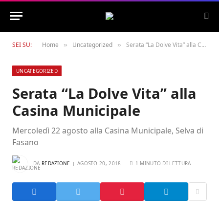
SEI SU:
Home
Uncategorized
Serata “La Dolve Vita” alla Casina Municipale
»
»
UNCATEGORIZED
Serata “La Dolve Vita” alla
Casina Municipale
Mercoledì 22 agosto alla Casina Municipale, Selva di
Fasano
DA
REDAZIONE
AGOSTO 20, 2018
1 MINUTO DI LETTURA