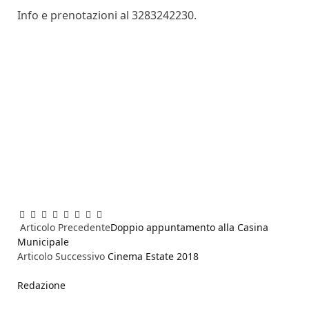
Info e prenotazioni al 3283242230.
Facebook
Twitter
Pinterest
LinkedIn
Reddit
WhatsApp
Telegram
Email
Articolo Precedente
Doppio appuntamento alla Casina
Municipale
Articolo Successivo
Cinema Estate 2018
Redazione