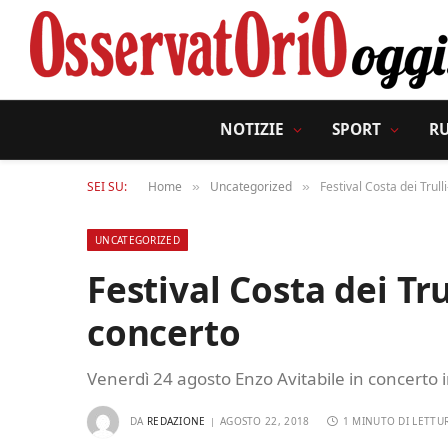
NOTIZIE
SPORT
R
SEI SU:
Home
Uncategorized
Festival Costa dei Trull
»
»
UNCATEGORIZED
Festival Costa dei Tru
concerto
Venerdì 24 agosto Enzo Avitabile in concerto 
DA
REDAZIONE
AGOSTO 22, 2018
1 MINUTO DI LETTU