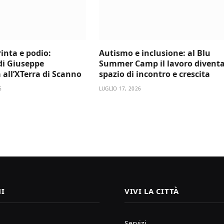
inta e podio:
Autismo e inclusione: al Blu
di Giuseppe
Summer Camp il lavoro divent
all’XTerra di Scanno
spazio di incontro e crescita
6
LUGLIO 17, 2026
I
VIVI LA CITTÀ
Servizi