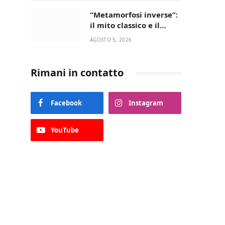
“Metamorfosi inverse”:
il mito classico e il
riscatto femminile
AGOSTO 5, 2026
incantano la Selva di
Fasano
Rimani in contatto
Facebook
Instagram
YouTube