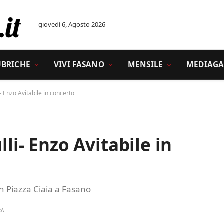
giovedì 6, Agosto 2026
UBRICHE
VIVI FASANO
MENSILE
MEDIAGA
i- Enzo Avitabile in concerto
lli- Enzo Avitabile in
in Piazza Ciaia a Fasano
RA