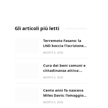
Gli articoli più letti
Terremoto Fasano: la
LND boccia l’iscrizione,
biancazzurri fuori dalla
AGOSTO 5, 2026
Serie D
Cura dei beni comuni e
cittadinanza attiva:
online l’avviso per la
AGOSTO 5, 2026
gestione condivisa
della Villetta di Laureto
Cento anni fa nasceva
Miles Davis: l’omaggio
di Bari in Jazz al
AGOSTO 5, 2026
Minareto