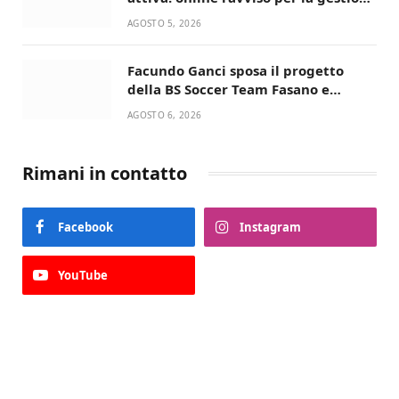
condivisa della Villetta di Laureto
AGOSTO 5, 2026
Facundo Ganci sposa il progetto
della BS Soccer Team Fasano e
ritorna in campo
AGOSTO 6, 2026
Rimani in contatto
Facebook
Instagram
YouTube