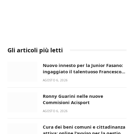
Gli articoli più letti
Nuovo innesto per la Junior Fasano:
ingaggiato il talentuoso Francesco
Lupo Timini
AGOSTO 6, 2026
Ronny Guarini nelle nuove
Commisioni Acisport
AGOSTO 6, 2026
Cura dei beni comuni e cittadinanza
attiva: online l’avviso per la gestione