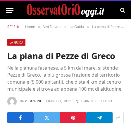
SEI SU:
Home
Vivi Fasano
La Guida
La piana di Pezze di Greco
»
»
»
LA GUIDA
La piana di Pezze di Greco
Nella pianura fasanese, a 5 km dal mare, si stende
Pezze di Greco, la più grossa frazione del territorio
comunale (5.000 abitanti), che dista 4 km dal centro
municipale e si trova ad appena 100 mt di altitudine.
DA
REDAZIONE
MARZO 21, 2012
2 MINUTI DI LETTURA