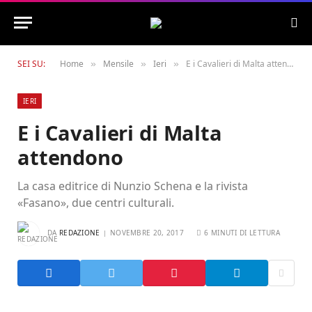
SEI SU:
Home
Mensile
Ieri
E i Cavalieri di Malta attendono
»
»
»
IERI
E i Cavalieri di Malta
attendono
La casa editrice di Nunzio Schena e la rivista
«Fasano», due centri culturali.
DA
REDAZIONE
NOVEMBRE 20, 2017
6 MINUTI DI LETTURA