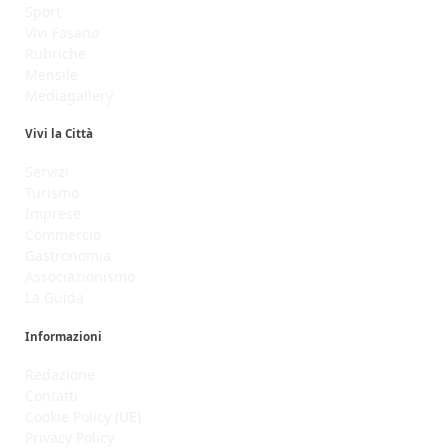
Sport
Vivi Fasano
Rubriche
Mensile
Mediagallery
Vivi la Città
Servizi
Turismo
Imprese
Commercio
Gastronomia
Associazionismo
La Guida
Informazioni
Redazione
Contatti
Cookie Policy (UE)
Privacy Policy