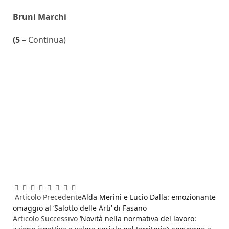
Bruni Marchi
(5
– Continua)
Facebook
Twitter
Pinterest
LinkedIn
Reddit
WhatsApp
Telegram
Email
Articolo Precedente
Alda Merini e Lucio Dalla: emozionante
omaggio al ‘Salotto delle Arti’ di Fasano
Articolo Successivo
‘Novità nella normativa del lavoro: