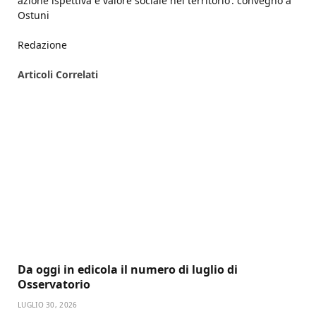
azione ispettiva e valore sociale nel territorio’: convegno a
Ostuni
Redazione
Articoli
Correlati
Da oggi in edicola il numero di luglio di
Osservatorio
LUGLIO 30, 2026