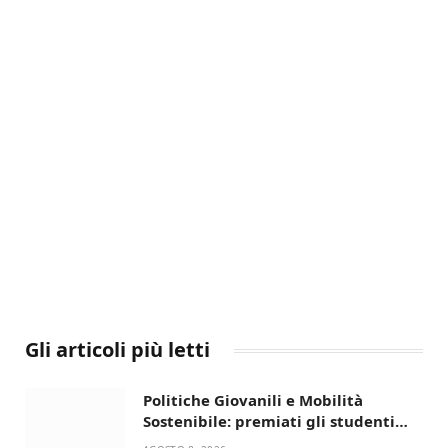
Gli articoli più letti
Politiche Giovanili e Mobilità
Sostenibile: premiati gli studenti
universitari del bando “La strada