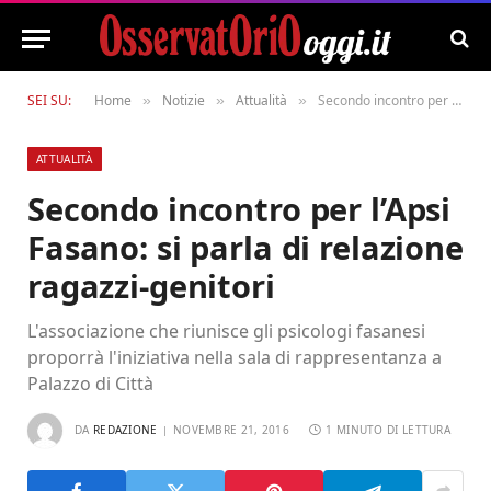
SEI SU:
Home
Notizie
Attualità
Secondo incontro per l’Apsi Fasano: si parla di relazione ragazzi-genitori
»
»
»
ATTUALITÀ
Secondo incontro per l’Apsi
Fasano: si parla di relazione
ragazzi-genitori
L'associazione che riunisce gli psicologi fasanesi
proporrà l'iniziativa nella sala di rappresentanza a
Palazzo di Città
DA
REDAZIONE
NOVEMBRE 21, 2016
1 MINUTO DI LETTURA