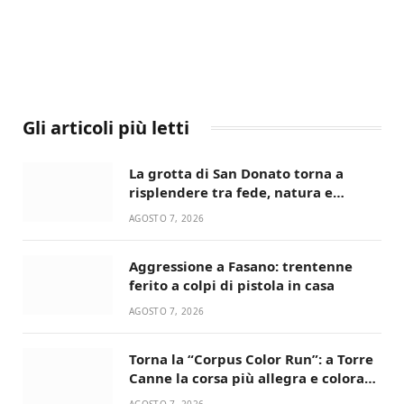
Gli articoli più letti
La grotta di San Donato torna a
risplendere tra fede, natura e
devozione
AGOSTO 7, 2026
Aggressione a Fasano: trentenne
ferito a colpi di pistola in casa
AGOSTO 7, 2026
Torna la “Corpus Color Run”: a Torre
Canne la corsa più allegra e colorata
dell’estate!
AGOSTO 7, 2026