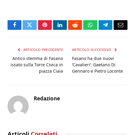
Facebook
Twitter
Pinterest
LinkedIn
Reddit
WhatsApp
Telegram
Email
ARTICOLO PRECEDENTE
ARTICOLO SUCCESSIVO
Antico stemma di Fasano
Fasano ha due nuovi
issato sulla Torre Civica in
‘Cavalieri’: Gaetano Di
piazza Ciaia
Gennaro e Pietro Loconte
Redazione
Articoli
Correlati