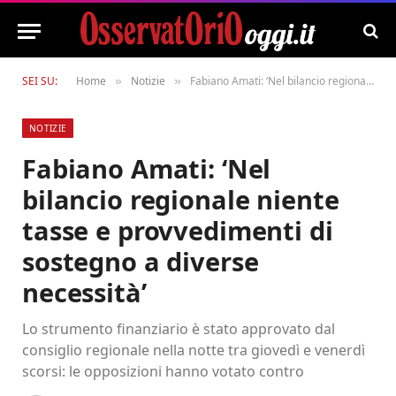
SEI SU:
Home
Notizie
Fabiano Amati: ‘Nel bilancio regionale niente tasse e provvedimenti di sostegno a diverse necessità’
»
»
NOTIZIE
Fabiano Amati: ‘Nel
bilancio regionale niente
tasse e provvedimenti di
sostegno a diverse
necessità’
Lo strumento finanziario è stato approvato dal
consiglio regionale nella notte tra giovedì e venerdì
scorsi: le opposizioni hanno votato contro