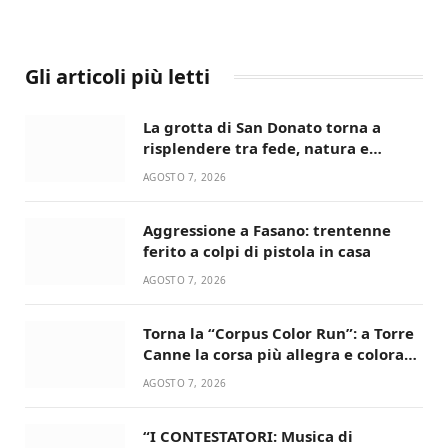
Gli articoli più letti
La grotta di San Donato torna a
risplendere tra fede, natura e
devozione
AGOSTO 7, 2026
Aggressione a Fasano: trentenne
ferito a colpi di pistola in casa
AGOSTO 7, 2026
Torna la “Corpus Color Run”: a Torre
Canne la corsa più allegra e colorata
dell’estate!
AGOSTO 7, 2026
“I CONTESTATORI: Musica di