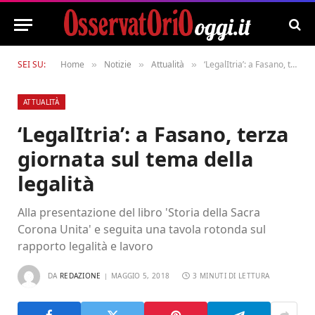
SEI SU:
Home
Notizie
Attualità
‘LegalItria’: a Fasano, terza giornata sul tema della legalità
»
»
»
ATTUALITÀ
‘LegalItria’: a Fasano, terza
giornata sul tema della
legalità
Alla presentazione del libro 'Storia della Sacra
Corona Unita' e seguita una tavola rotonda sul
rapporto legalità e lavoro
DA
REDAZIONE
MAGGIO 5, 2018
3 MINUTI DI LETTURA