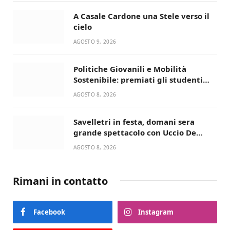
A Casale Cardone una Stele verso il
cielo
AGOSTO 9, 2026
Politiche Giovanili e Mobilità
Sostenibile: premiati gli studenti
universitari del bando “La strada
AGOSTO 8, 2026
giusta”
Savelletri in festa, domani sera
grande spettacolo con Uccio De
Santis
AGOSTO 8, 2026
Rimani in contatto
Facebook
Instagram