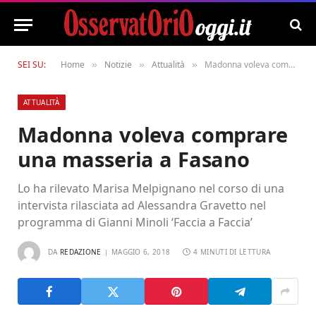
SEI SU:
Home
Notizie
Attualità
Madonna voleva comprare una masseria a Fasano
»
»
»
ATTUALITÀ
Madonna voleva comprare
una masseria a Fasano
Lo ha rilevato Marisa Melpignano nel corso di una
intervista rilasciata ad Alessandra Gravetto nel
programma di Gianni Minoli ‘Faccia a Faccia’
DA
REDAZIONE
MAGGIO 6, 2018
4 MINUTI DI LETTURA