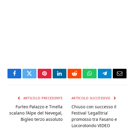
Facebook
Twitter
Pinterest
LinkedIn
Reddit
WhatsApp
Telegram
Email
ARTICOLO PRECEDENTE
ARTICOLO SUCCESSIVO
Furleo Palazzo e Tinella
Chiuso con successo il
scalano l’Alpe del Nevegal,
Festival ‘LegalItria’
Bigleo terzo assoluto
promosso tra Fasano e
Locorotondo VIDEO