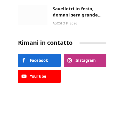
“La strada giusta”
Savelletri in festa,
domani sera grande
spettacolo con Uccio De
AGOSTO 8, 2026
Santis
Rimani in contatto
Facebook
Instagram
YouTube