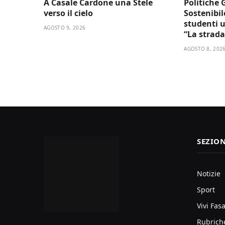
A Casale Cardone una Stele
Politiche 
verso il cielo
Sostenibil
studenti u
AGOSTO 9, 2026
“La strada
AGOSTO 8, 202
SEZION
Notizie
Sport
Vivi Fas
Rubrich