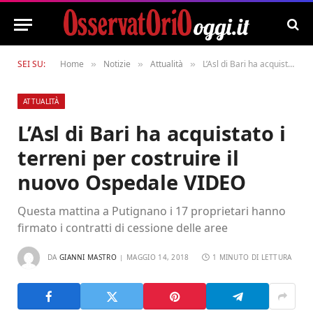
SEI SU:
Home
Notizie
Attualità
L’Asl di Bari ha acquistato i terreni per costruire il nuovo Ospedale VIDEO
»
»
»
ATTUALITÀ
L’Asl di Bari ha acquistato i
terreni per costruire il
nuovo Ospedale VIDEO
Questa mattina a Putignano i 17 proprietari hanno
firmato i contratti di cessione delle aree
DA
GIANNI MASTRO
MAGGIO 14, 2018
1 MINUTO DI LETTURA