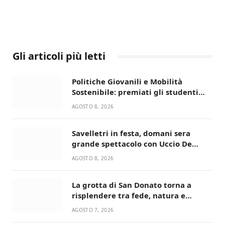
Gli articoli più letti
Politiche Giovanili e Mobilità
Sostenibile: premiati gli studenti
universitari del bando “La strada
AGOSTO 8, 2026
giusta”
Savelletri in festa, domani sera
grande spettacolo con Uccio De
Santis
AGOSTO 8, 2026
La grotta di San Donato torna a
risplendere tra fede, natura e
devozione
AGOSTO 7, 2026