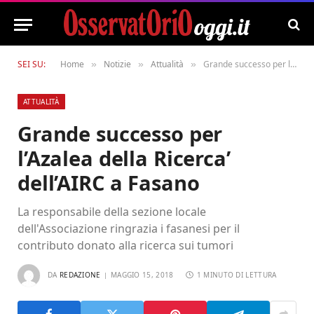
SEI SU:
Home
Notizie
Attualità
Grande successo per l’Azalea della Ricerca’ dell’AIRC a Fasano
»
»
»
ATTUALITÀ
Grande successo per
l’Azalea della Ricerca’
dell’AIRC a Fasano
La responsabile della sezione locale
dell'Associazione ringrazia i fasanesi per il
contributo donato alla ricerca sui tumori
DA
REDAZIONE
MAGGIO 15, 2018
1 MINUTO DI LETTURA