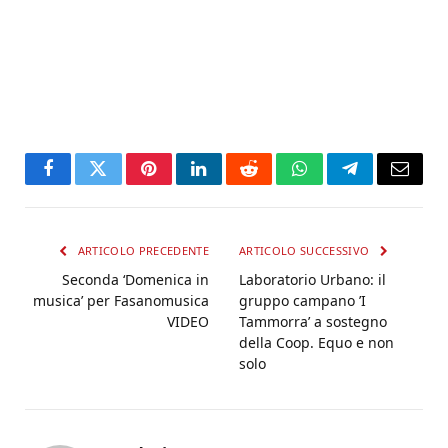
Facebook
Twitter
Pinterest
LinkedIn
Reddit
WhatsApp
Telegram
Email
ARTICOLO PRECEDENTE
ARTICOLO SUCCESSIVO
Seconda ‘Domenica in
Laboratorio Urbano: il
musica’ per Fasanomusica
gruppo campano ’I
VIDEO
Tammorra’ a sostegno
della Coop. Equo e non
solo