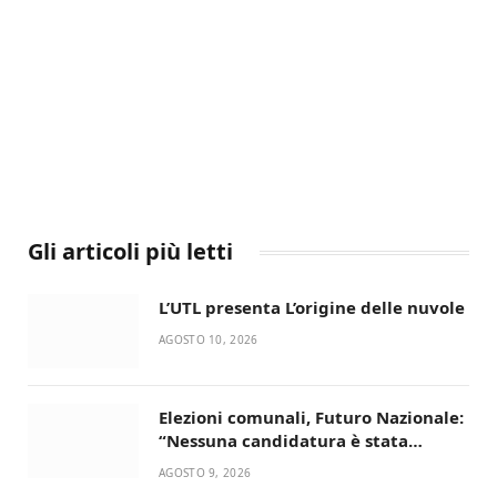
Gli articoli più letti
L’UTL presenta L’origine delle nuvole
AGOSTO 10, 2026
Elezioni comunali, Futuro Nazionale:
“Nessuna candidatura è stata
ancora decisa”
AGOSTO 9, 2026