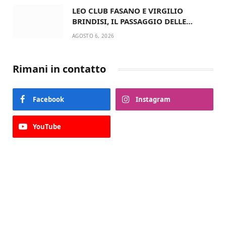
LEO CLUB FASANO E VIRGILIO
BRINDISI, IL PASSAGGIO DELLE
CONSEGNE RINNOVA UN’AMICIZIA
AGOSTO 6, 2026
STORICA
Rimani in contatto
Facebook
Instagram
YouTube