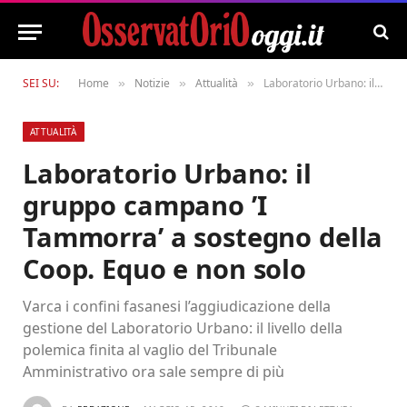
SEI SU:
Home
Notizie
Attualità
Laboratorio Urbano: il gruppo campano ’I Tammorra’ a sostegno della Coop. Equo e non solo
»
»
»
ATTUALITÀ
Laboratorio Urbano: il
gruppo campano ’I
Tammorra’ a sostegno della
Coop. Equo e non solo
Varca i confini fasanesi l’aggiudicazione della
gestione del Laboratorio Urbano: il livello della
polemica finita al vaglio del Tribunale
Amministrativo ora sale sempre di più