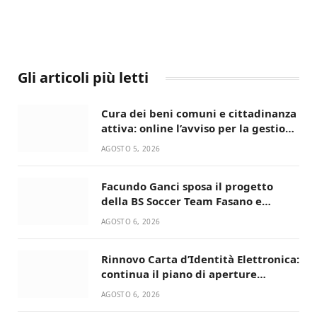
Gli articoli più letti
Cura dei beni comuni e cittadinanza
attiva: online l’avviso per la gestione
condivisa della Villetta di Laureto
AGOSTO 5, 2026
Facundo Ganci sposa il progetto
della BS Soccer Team Fasano e
ritorna in campo
AGOSTO 6, 2026
Rinnovo Carta d’Identità Elettronica:
continua il piano di aperture
straordinarie del Comune di Fasano
AGOSTO 6, 2026