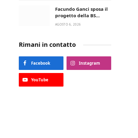
della Villetta di Laureto
Facundo Ganci sposa il
progetto della BS
Soccer Team Fasano e
AGOSTO 6, 2026
ritorna in campo
Rimani in contatto
Facebook
Instagram
YouTube