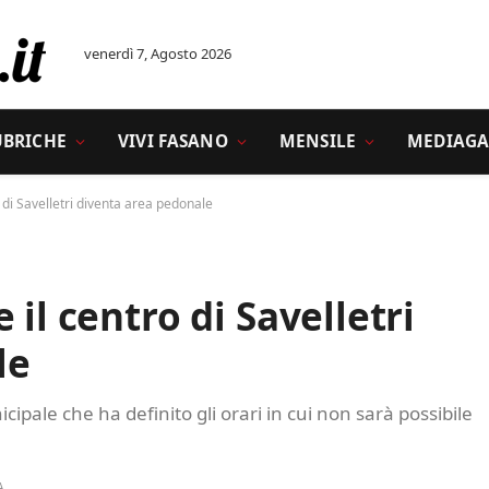
venerdì 7, Agosto 2026
UBRICHE
VIVI FASANO
MENSILE
MEDIAGA
 di Savelletri diventa area pedonale
 il centro di Savelletri
le
cipale che ha definito gli orari in cui non sarà possibile
A