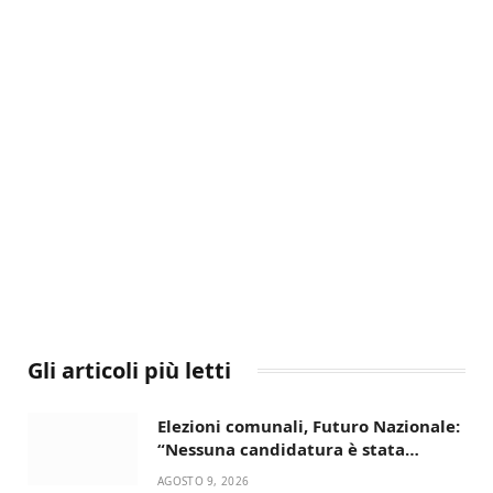
Gli articoli più letti
Elezioni comunali, Futuro Nazionale:
“Nessuna candidatura è stata
ancora decisa”
AGOSTO 9, 2026