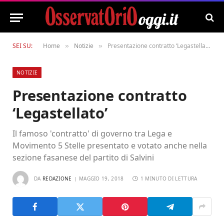
SEI SU:
Home
Notizie
Presentazione contratto ‘Legastellato’
»
»
NOTIZIE
Presentazione contratto
‘Legastellato’
Il famoso 'contratto' di governo tra Lega e
Movimento 5 Stelle presentato e votato anche nella
sezione fasanese del partito di Salvini
DA
REDAZIONE
MAGGIO 19, 2018
1 MINUTO DI LETTURA