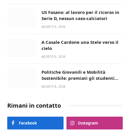
US Fasano: al lavoro per il ricorso in
Serie D, nessun caso-calciatori
AGOSTO 9, 2026
A Casale Cardone una Stele verso il
cielo
AGOSTO 9, 2026
Politiche Giovanili e Mobilità
Sostenibile: premiati gli studenti
universitari del bando “La strada
AGOSTO 8, 2026
giusta”
Rimani in contatto
Facebook
Instagram