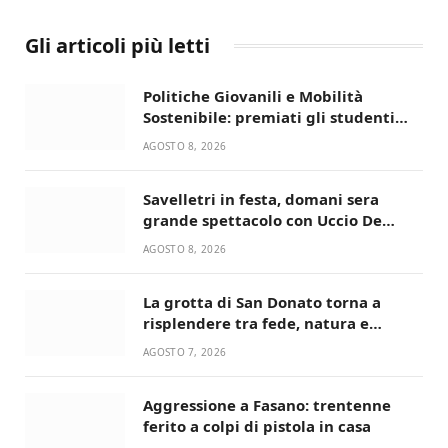
Gli articoli più letti
Politiche Giovanili e Mobilità
Sostenibile: premiati gli studenti
universitari del bando “La strada
AGOSTO 8, 2026
giusta”
Savelletri in festa, domani sera
grande spettacolo con Uccio De
Santis
AGOSTO 8, 2026
La grotta di San Donato torna a
risplendere tra fede, natura e
devozione
AGOSTO 7, 2026
Aggressione a Fasano: trentenne
ferito a colpi di pistola in casa