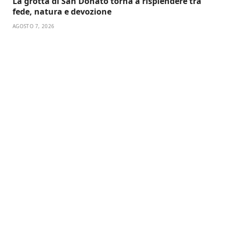
La grotta di San Donato torna a risplendere tra
fede, natura e devozione
AGOSTO 7, 2026