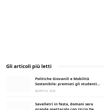
Gli articoli più letti
Politiche Giovanili e Mobilità
Sostenibile: premiati gli studenti
universitari del bando “La strada
AGOSTO 8, 2026
giusta”
Savelletri in festa, domani sera
grande spettacolo con Uccio De