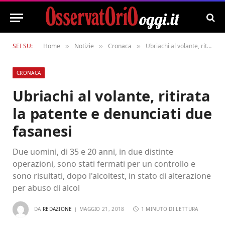
SEI SU:
Home
Notizie
Cronaca
Ubriachi al volante, ritirata la patente e denunciati due fasanesi
»
»
»
CRONACA
Ubriachi al volante, ritirata
la patente e denunciati due
fasanesi
Due uomini, di 35 e 20 anni, in due distinte
operazioni, sono stati fermati per un controllo e
sono risultati, dopo l'alcoltest, in stato di alterazione
per abuso di alcol
DA
REDAZIONE
MAGGIO 21, 2018
1 MINUTO DI LETTURA