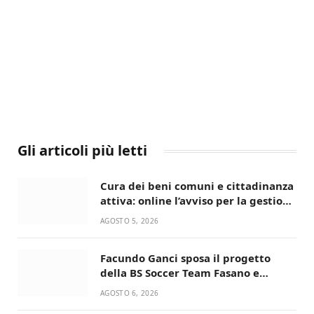
Gli articoli più letti
Cura dei beni comuni e cittadinanza
attiva: online l’avviso per la gestione
condivisa della Villetta di Laureto
AGOSTO 5, 2026
Facundo Ganci sposa il progetto
della BS Soccer Team Fasano e
ritorna in campo
AGOSTO 6, 2026