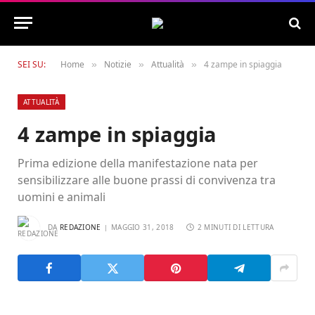
SEI SU:
Home
Notizie
Attualità
4 zampe in spiaggia
»
»
»
ATTUALITÀ
4 zampe in spiaggia
Prima edizione della manifestazione nata per
sensibilizzare alle buone prassi di convivenza tra
uomini e animali
DA
REDAZIONE
MAGGIO 31, 2018
2 MINUTI DI LETTURA