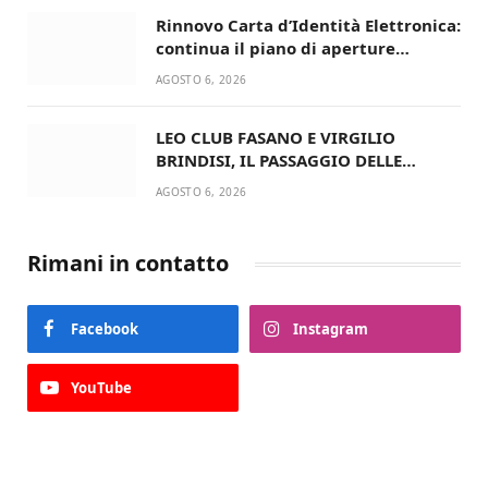
Rinnovo Carta d’Identità Elettronica:
continua il piano di aperture
straordinarie del Comune di Fasano
AGOSTO 6, 2026
LEO CLUB FASANO E VIRGILIO
BRINDISI, IL PASSAGGIO DELLE
CONSEGNE RINNOVA UN’AMICIZIA
AGOSTO 6, 2026
STORICA
Rimani in contatto
Facebook
Instagram
YouTube