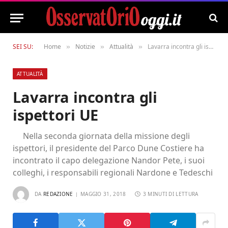
SEI SU:
Home
Notizie
Attualità
Lavarra incontra gli ispettori UE
»
»
»
ATTUALITÀ
Lavarra incontra gli
ispettori UE
Nella seconda giornata della missione degli
ispettori, il presidente del Parco Dune Costiere ha
incontrato il capo delegazione Nandor Pete, i suoi
colleghi, i responsabili regionali Nardone e Tedeschi
DA
REDAZIONE
MAGGIO 31, 2018
3 MINUTI DI LETTURA