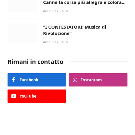
Canne la corsa più allegra e colorata
dell’estate!
AGOSTO 7, 2026
“I CONTESTATORI: Musica di
Rivoluzione”
AGOSTO 7, 2026
Rimani in contatto
Facebook
Instagram
YouTube