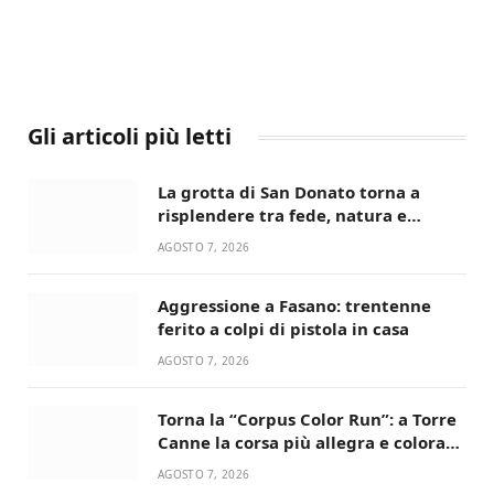
Gli articoli più letti
La grotta di San Donato torna a
risplendere tra fede, natura e
devozione
AGOSTO 7, 2026
Aggressione a Fasano: trentenne
ferito a colpi di pistola in casa
AGOSTO 7, 2026
Torna la “Corpus Color Run”: a Torre
Canne la corsa più allegra e colorata
dell’estate!
AGOSTO 7, 2026