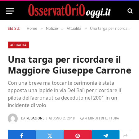
SEI SU:
Home
Notizie
Attualità
Una targa per ricordare il Maggiore Giuseppe Carrone
»
»
»
ATTUALITÀ
Una targa per ricordare il
Maggiore Giuseppe Carrone
Con una breve ma toccante cerimonia è stata
apposta una lapide in via Del Balì per ricordare il
pilota dell'aeronautica deceduto nel 2001 in un
incidente di volo
DA
REDAZIONE
GIUGNO 2, 2018
4 MINUTI DI LETTURA