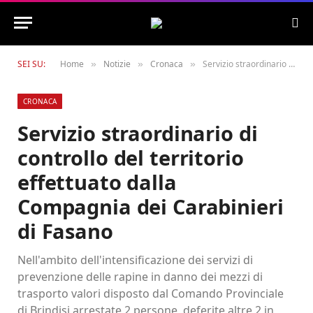
SEI SU:
Home
Notizie
Cronaca
Servizio straordinario di controllo del territorio effettuato dalla Compagnia dei Carabinieri di Fasano
»
»
»
CRONACA
Servizio straordinario di
controllo del territorio
effettuato dalla
Compagnia dei Carabinieri
di Fasano
Nell'ambito dell'intensificazione dei servizi di
prevenzione delle rapine in danno dei mezzi di
trasporto valori disposto dal Comando Provinciale
di Brindisi arrestate 2 persone, deferite altre 2 in