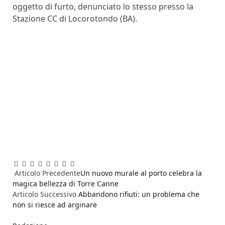
oggetto di furto, denunciato lo stesso presso la
Stazione CC di Locorotondo (BA).
Facebook
Twitter
Pinterest
LinkedIn
Reddit
WhatsApp
Telegram
Email
Articolo Precedente
Un nuovo murale al porto celebra la
magica bellezza di Torre Canne
Articolo Successivo
Abbandono rifiuti: un problema che
non si riesce ad arginare