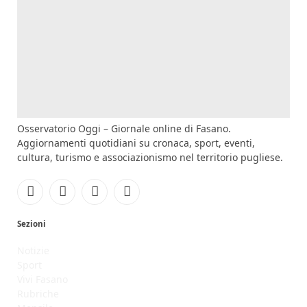
Osservatorio Oggi – Giornale online di Fasano.
Aggiornamenti quotidiani su cronaca, sport, eventi,
cultura, turismo e associazionismo nel territorio pugliese.
Facebook
Instagram
YouTube
RSS
Sezioni
Notizie
Sport
Vivi Fasano
Rubriche