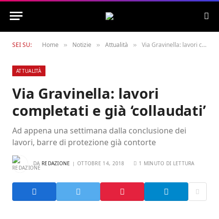
SEI SU:
Home
Notizie
Attualità
Via Gravinella: lavori completati e già ‘collaudati’
»
»
»
ATTUALITÀ
Via Gravinella: lavori
completati e già ‘collaudati’
Ad appena una settimana dalla conclusione dei
lavori, barre di protezione già contorte
DA
REDAZIONE
OTTOBRE 14, 2018
1 MINUTO DI LETTURA