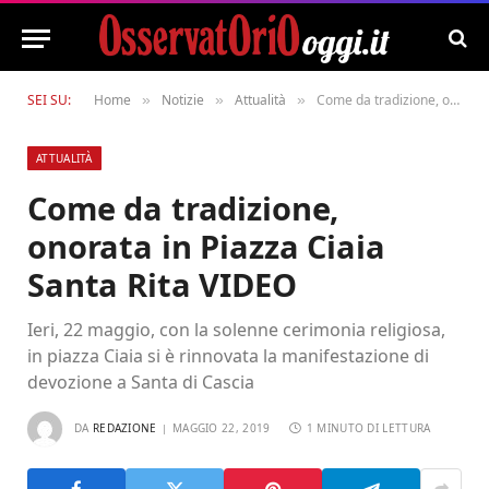
SEI SU:
Home
Notizie
Attualità
Come da tradizione, onorata in Piazza Ciaia Santa Rita VIDEO
»
»
»
ATTUALITÀ
Come da tradizione,
onorata in Piazza Ciaia
Santa Rita VIDEO
Ieri, 22 maggio, con la solenne cerimonia religiosa,
in piazza Ciaia si è rinnovata la manifestazione di
devozione a Santa di Cascia
DA
REDAZIONE
MAGGIO 22, 2019
1 MINUTO DI LETTURA