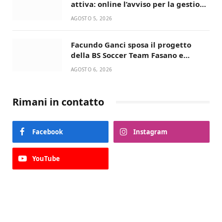
attiva: online l’avviso per la gestione
condivisa della Villetta di Laureto
AGOSTO 5, 2026
Facundo Ganci sposa il progetto
della BS Soccer Team Fasano e
ritorna in campo
AGOSTO 6, 2026
Rimani in contatto
Facebook
Instagram
YouTube