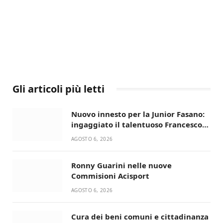
Gli articoli più letti
Nuovo innesto per la Junior Fasano:
ingaggiato il talentuoso Francesco
Lupo Timini
AGOSTO 6, 2026
Ronny Guarini nelle nuove
Commisioni Acisport
AGOSTO 6, 2026
Cura dei beni comuni e cittadinanza