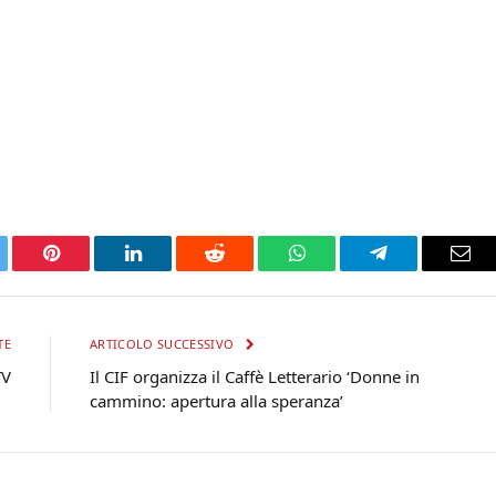
tter
Pinterest
LinkedIn
Reddit
WhatsApp
Telegram
Ema
TE
ARTICOLO SUCCESSIVO
TV
Il CIF organizza il Caffè Letterario ‘Donne in
cammino: apertura alla speranza’