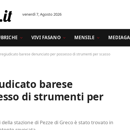
venerdì 7, Agosto 2026
UBRICHE
VIVI FASANO
MENSILE
MEDIAGA
pregiudicato barese denunciato per possesso di strumenti per scasso
iudicato barese
sso di strumenti per
ri della stazione di Pezze di Greco è stato trovato in
patente revocata