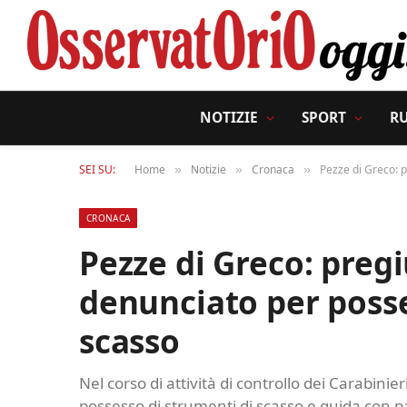
NOTIZIE
SPORT
R
SEI SU:
Home
Notizie
Cronaca
Pezze di Greco: 
»
»
»
CRONACA
Pezze di Greco: preg
denunciato per posse
scasso
Nel corso di attività di controllo dei Carabinie
possesso di strumenti di scasso e guida con 