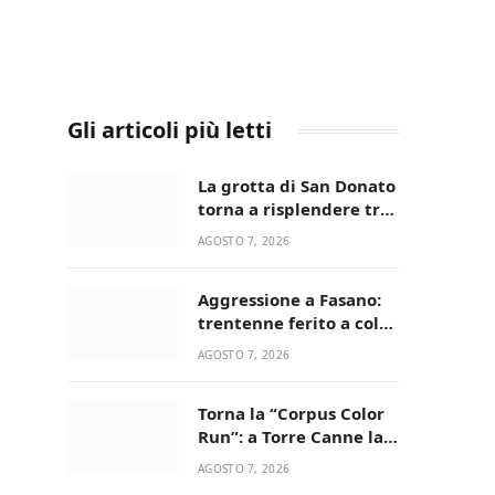
Gli articoli più letti
La grotta di San Donato
torna a risplendere tra
fede, natura e
AGOSTO 7, 2026
devozione
Aggressione a Fasano:
trentenne ferito a colpi
di pistola in casa
AGOSTO 7, 2026
Torna la “Corpus Color
Run”: a Torre Canne la
corsa più allegra e
AGOSTO 7, 2026
colorata dell’estate!