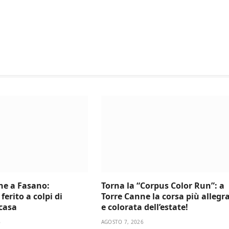
ne a Fasano:
Torna la “Corpus Color Run”: a
ferito a colpi di
Torre Canne la corsa più allegr
 casa
e colorata dell’estate!
6
AGOSTO 7, 2026