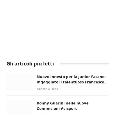
Gli articoli più letti
Nuovo innesto per la Junior Fasano:
ingaggiato il talentuoso Francesco
Lupo Timini
AGOSTO 6, 2026
Ronny Guarini nelle nuove
Commisioni Acisport