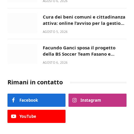
AGOSTO 6, 2026
Cura dei beni comuni e cittadinanza
attiva: online l’avviso per la gestione
condivisa della Villetta di Laureto
AGOSTO 5, 2026
Facundo Ganci sposa il progetto
della BS Soccer Team Fasano e
ritorna in campo
AGOSTO 6, 2026
Rimani in contatto
Facebook
Instagram
YouTube