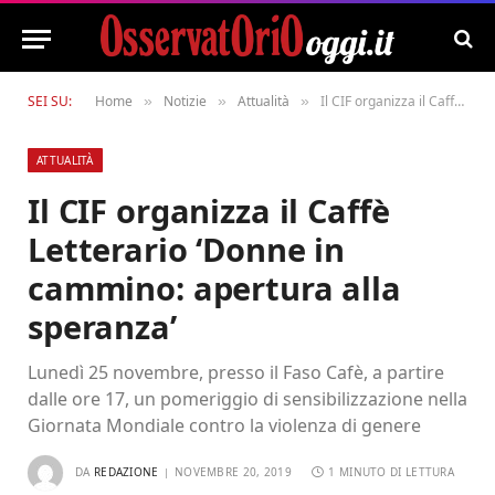
SEI SU:
Home
Notizie
Attualità
Il CIF organizza il Caffè Letterario ‘Donne in cammino: apertura alla speranza’
»
»
»
ATTUALITÀ
Il CIF organizza il Caffè
Letterario ‘Donne in
cammino: apertura alla
speranza’
Lunedì 25 novembre, presso il Faso Cafè, a partire
dalle ore 17, un pomeriggio di sensibilizzazione nella
Giornata Mondiale contro la violenza di genere
DA
REDAZIONE
NOVEMBRE 20, 2019
1 MINUTO DI LETTURA