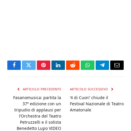
Facebook
Twitter
Pinterest
LinkedIn
Reddit
WhatsApp
Telegram
Email
ARTICOLO PRECEDENTE
ARTICOLO SUCCESSIVO
Fasanomusica: partita la
‘4 di Cuori’ chiude il
37ª edizione con un
Festival Nazionale di Teatro
tripudio di applausi per
Amatoriale
l’Orchestra del Teatro
Petruzzelli e il solista
Benedetto Lupo VIDEO