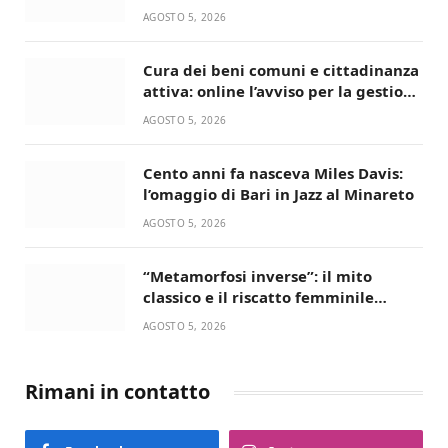
Serie D
AGOSTO 5, 2026
Cura dei beni comuni e cittadinanza
attiva: online l’avviso per la gestione
condivisa della Villetta di Laureto
AGOSTO 5, 2026
Cento anni fa nasceva Miles Davis:
l’omaggio di Bari in Jazz al Minareto
AGOSTO 5, 2026
“Metamorfosi inverse”: il mito
classico e il riscatto femminile
incantano la Selva di Fasano
AGOSTO 5, 2026
Rimani in contatto