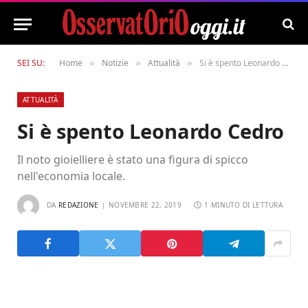
SEI SU:
Home
Notizie
Attualità
Si è spento Leonardo Cedro
»
»
»
ATTUALITÀ
Si è spento Leonardo Cedro
Il noto gioielliere è stato una figura di spicco
nell'economia locale.
DA
REDAZIONE
NOVEMBRE 22, 2019
1 MINUTO DI LETTURA