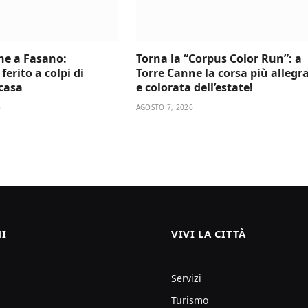
ne a Fasano:
Torna la “Corpus Color Run”: a
ferito a colpi di
Torre Canne la corsa più allegr
 casa
e colorata dell’estate!
6
AGOSTO 7, 2026
I
VIVI LA CITTÀ
Servizi
Turismo