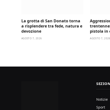
La grotta di San Donato torna
Aggressio
a risplendere tra fede, natura e
trentenne 
devozione
pistola in
AGOSTO 7, 2026
AGOSTO 7, 202
SEZION
Notizie
Sport