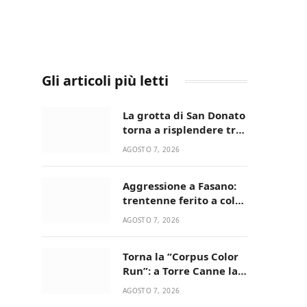
Gli articoli più letti
La grotta di San Donato
torna a risplendere tra
fede, natura e
AGOSTO 7, 2026
devozione
Aggressione a Fasano:
trentenne ferito a colpi
di pistola in casa
AGOSTO 7, 2026
Torna la “Corpus Color
Run”: a Torre Canne la
corsa più allegra e
AGOSTO 7, 2026
colorata dell’estate!