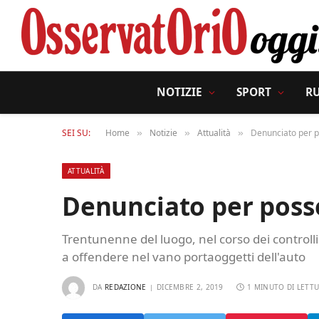
NOTIZIE
SPORT
R
SEI SU:
Home
Notizie
Attualità
Denunciato per p
»
»
»
ATTUALITÀ
Denunciato per posse
Trentunenne del luogo, nel corso dei controlli 
a offendere nel vano portaoggetti dell'auto
DA
REDAZIONE
DICEMBRE 2, 2019
1 MINUTO DI LETT