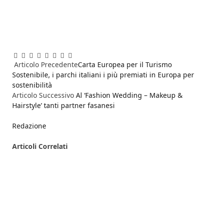
Facebook
Twitter
Pinterest
LinkedIn
Reddit
WhatsApp
Telegram
Email
Articolo Precedente
Carta Europea per il Turismo
Sostenibile, i parchi italiani i più premiati in Europa per
sostenibilità
Articolo Successivo
Al ‘Fashion Wedding – Makeup &
Hairstyle’ tanti partner fasanesi
Redazione
Articoli
Correlati