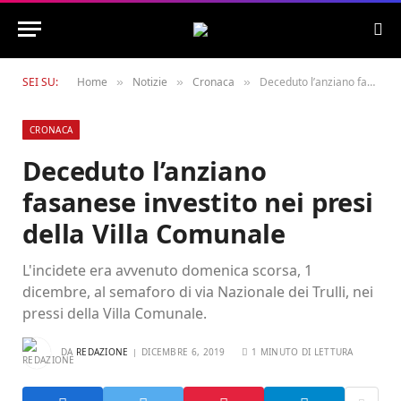
SEI SU:
Home
Notizie
Cronaca
Deceduto l’anziano fasanese investito nei presi della Villa Comunale
»
»
»
CRONACA
Deceduto l’anziano
fasanese investito nei presi
della Villa Comunale
L'incidete era avvenuto domenica scorsa, 1
dicembre, al semaforo di via Nazionale dei Trulli, nei
pressi della Villa Comunale.
DA
REDAZIONE
DICEMBRE 6, 2019
1 MINUTO DI LETTURA