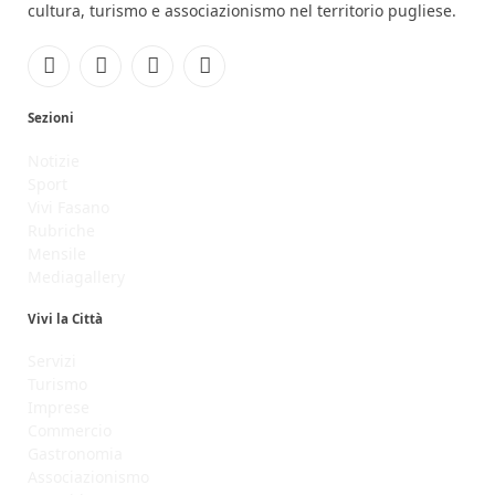
cultura, turismo e associazionismo nel territorio pugliese.
Facebook
Instagram
YouTube
RSS
Sezioni
Notizie
Sport
Vivi Fasano
Rubriche
Mensile
Mediagallery
Vivi la Città
Servizi
Turismo
Imprese
Commercio
Gastronomia
Associazionismo