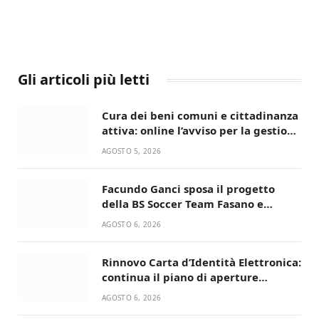
Gli articoli più letti
Cura dei beni comuni e cittadinanza
attiva: online l’avviso per la gestione
condivisa della Villetta di Laureto
AGOSTO 5, 2026
Facundo Ganci sposa il progetto
della BS Soccer Team Fasano e
ritorna in campo
AGOSTO 6, 2026
Rinnovo Carta d’Identità Elettronica:
continua il piano di aperture
straordinarie del Comune di Fasano
AGOSTO 6, 2026