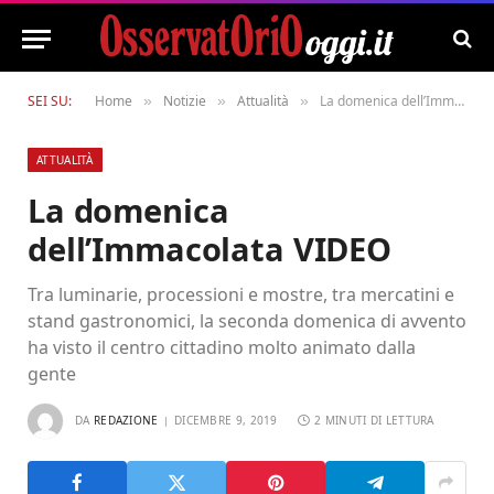
SEI SU:
Home
Notizie
Attualità
La domenica dell’Immacolata VIDEO
»
»
»
ATTUALITÀ
La domenica
dell’Immacolata VIDEO
Tra luminarie, processioni e mostre, tra mercatini e
stand gastronomici, la seconda domenica di avvento
ha visto il centro cittadino molto animato dalla
gente
DA
REDAZIONE
DICEMBRE 9, 2019
2 MINUTI DI LETTURA