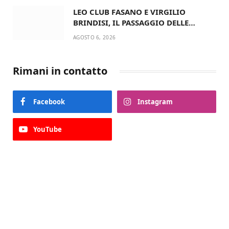
LEO CLUB FASANO E VIRGILIO
BRINDISI, IL PASSAGGIO DELLE
CONSEGNE RINNOVA UN’AMICIZIA
AGOSTO 6, 2026
STORICA
Rimani in contatto
Facebook
Instagram
YouTube