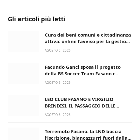
Gli articoli più letti
Cura dei beni comuni e cittadinanza
attiva: online l’avviso per la gestione
condivisa della Villetta di Laureto
AGOSTO 5, 2026
Facundo Ganci sposa il progetto
della BS Soccer Team Fasano e
ritorna in campo
AGOSTO 6, 2026
LEO CLUB FASANO E VIRGILIO
BRINDISI, IL PASSAGGIO DELLE
CONSEGNE RINNOVA UN’AMICIZIA
AGOSTO 6, 2026
STORICA
Terremoto Fasano: la LND boccia
l’iscrizione, biancazzurri fuori dalla