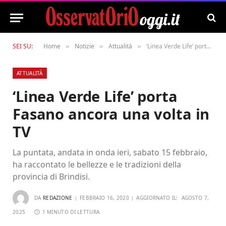
SEI SU:
Home
Notizie
Attualità
‘Linea Verde Life’ porta Fasano ancora una volta in TV
»
»
»
ATTUALITÀ
‘Linea Verde Life’ porta
Fasano ancora una volta in
TV
La puntata, andata in onda ieri, sabato 15 febbraio,
ha raccontato le bellezze e le tradizioni della
provincia di Brindisi.
DA
REDAZIONE
FEBBRAIO 16, 2020
AGGIORNATO IL:
AGOSTO 7,
2025
1 MINUTO DI LETTURA