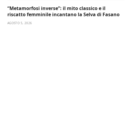
“Metamorfosi inverse”: il mito classico e il
riscatto femminile incantano la Selva di Fasano
AGOSTO 5, 2026