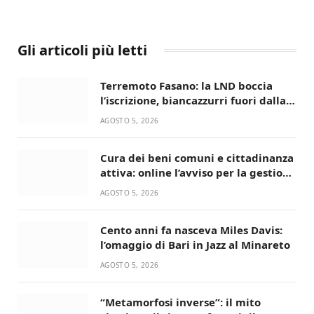
Gli articoli più letti
Terremoto Fasano: la LND boccia
l’iscrizione, biancazzurri fuori dalla
Serie D
AGOSTO 5, 2026
Cura dei beni comuni e cittadinanza
attiva: online l’avviso per la gestione
condivisa della Villetta di Laureto
AGOSTO 5, 2026
Cento anni fa nasceva Miles Davis:
l’omaggio di Bari in Jazz al Minareto
AGOSTO 5, 2026
“Metamorfosi inverse”: il mito