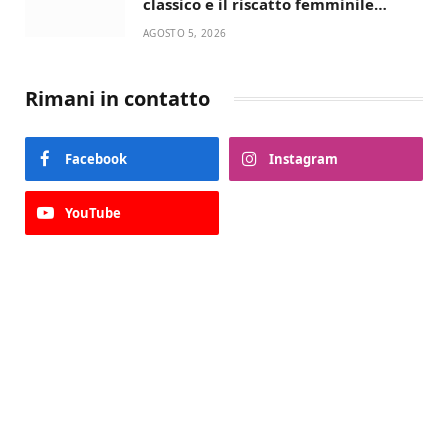
classico e il riscatto femminile
incantano la Selva di Fasano
AGOSTO 5, 2026
Rimani in contatto
Facebook
Instagram
YouTube