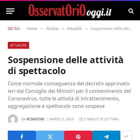
SEI SU:
Home
Notizie
Attualità
Sospensione delle attività di spettacolo
»
»
»
ATTUALITÀ
Sospensione delle attività
di spettacolo
Come normale conseguenza del decreto approvato
ieri dal Consiglio dei Ministri per il contenimento del
Coronavirus, tutte le attività di intrattenimento,
aggregazione e spettacolo sono sospese
DA
REDAZIONE
MARZO 5, 2020
2 MINUTI DI LETTURA