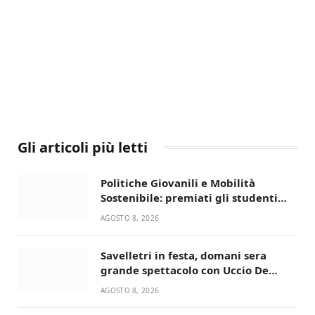
Gli articoli più letti
Politiche Giovanili e Mobilità
Sostenibile: premiati gli studenti
universitari del bando “La strada
AGOSTO 8, 2026
giusta”
Savelletri in festa, domani sera
grande spettacolo con Uccio De
Santis
AGOSTO 8, 2026