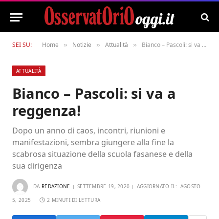
SEI SU:
Home
Notizie
Attualità
Bianco – Pascoli: si va a reggenza!
»
»
»
ATTUALITÀ
Bianco – Pascoli: si va a
reggenza!
Dopo un anno di caos, incontri, riunioni e
manifestazioni, sembra giungere alla fine la
scabrosa situazione della scuola fasanese e della
sua dirigenza
DA
REDAZIONE
SETTEMBRE 19, 2020
AGGIORNATO IL:
AGOSTO
5, 2025
2 MINUTI DI LETTURA