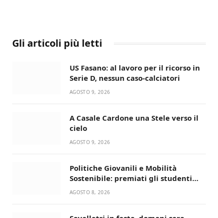
Gli articoli più letti
US Fasano: al lavoro per il ricorso in
Serie D, nessun caso-calciatori
AGOSTO 9, 2026
A Casale Cardone una Stele verso il
cielo
AGOSTO 9, 2026
Politiche Giovanili e Mobilità
Sostenibile: premiati gli studenti
universitari del bando “La strada
AGOSTO 8, 2026
giusta”