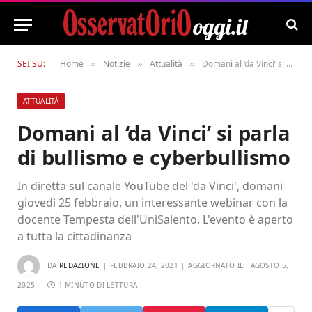
SEI SU:
Home
Notizie
Attualità
Domani al ‘da Vinci’ si parla di bullismo e cyberbullismo
»
»
»
ATTUALITÀ
Domani al ‘da Vinci’ si parla
di bullismo e cyberbullismo
In diretta sul canale YouTube del 'da Vinci', domani
giovedì 25 febbraio, un interessante webinar con la
docente Tempesta dell'UniSalento. L'evento è aperto
a tutta la cittadinanza
DA
REDAZIONE
FEBBRAIO 24, 2021
AGGIORNATO IL:
AGOSTO 5,
2025
1 MINUTO DI LETTURA