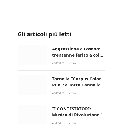
Gli articoli più letti
Aggressione a Fasano:
trentenne ferito a colpi
di pistola in casa
AGOSTO 7, 2026
Torna la “Corpus Color
Run”: a Torre Canne la
corsa più allegra e
AGOSTO 7, 2026
colorata dell’estate!
“I CONTESTATORI:
Musica di Rivoluzione”
AGOSTO 7, 2026