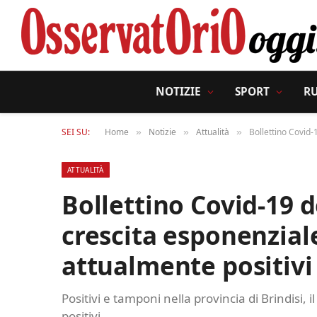
NOTIZIE
SPORT
R
SEI SU:
Home
Notizie
Attualità
Bollettino Covid-
»
»
»
ATTUALITÀ
Bollettino Covid-19 d
crescita esponenziale
attualmente positivi
Positivi e tamponi nella provincia di Brindisi, 
positivi