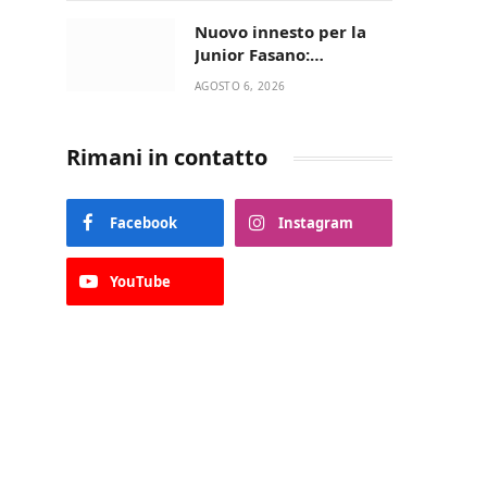
Nuovo innesto per la
Junior Fasano:
ingaggiato il
AGOSTO 6, 2026
talentuoso Francesco
Lupo Timini
Rimani in contatto
Facebook
Instagram
YouTube