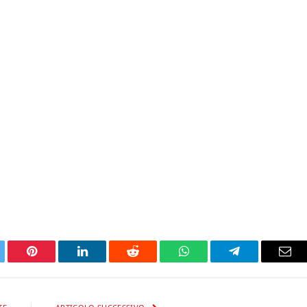
tter
Pinterest
LinkedIn
Reddit
WhatsApp
Telegram
Ema