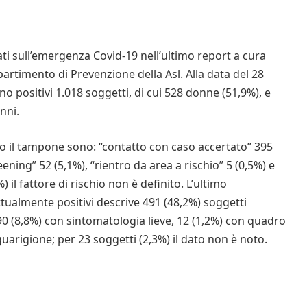
i sull’emergenza Covid-19 nell’ultimo report a cura
partimento di Prevenzione della Asl. Alla data del 28
ano positivi 1.018 soggetti, di cui 528 donne (51,9%), e
anni.
osto il tampone sono: “contatto con caso accertato” 395
eening” 52 (5,1%), “rientro da area a rischio” 5 (0,5%) e
) il fattore di rischio non è definito. L’ultimo
ttualmente positivi descrive 491 (48,2%) soggetti
90 (8,8%) con sintomatologia lieve, 12 (1,2%) con quadro
i guarigione; per 23 soggetti (2,3%) il dato non è noto.