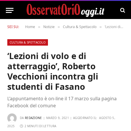
SEI SU:
Home
Notizie
Cultura & Spettacolo
‘Lezioni di volo e di atterraggio’, Roberto Vecchioni incontra gli studenti di Fasano
»
»
»
CULTURA & SPETTACOLO
‘Lezioni di volo e di
atterraggio’, Roberto
Vecchioni incontra gli
studenti di Fasano
L’appuntamento è on-line il 17 marzo sulla pagina
Facebook del comune
DA
REDAZIONE
MARZO 9, 2021
AGGIORNATO IL:
AGOSTO 5,
2025
2 MINUTI DI LETTURA