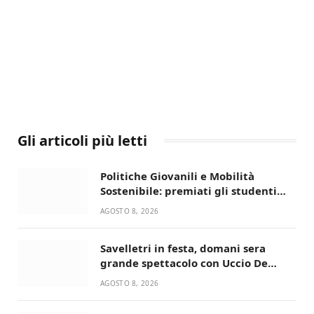
Gli articoli più letti
Politiche Giovanili e Mobilità
Sostenibile: premiati gli studenti
universitari del bando “La strada
AGOSTO 8, 2026
giusta”
Savelletri in festa, domani sera
grande spettacolo con Uccio De
Santis
AGOSTO 8, 2026