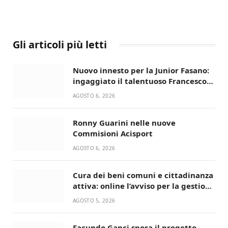
Gli articoli più letti
Nuovo innesto per la Junior Fasano:
ingaggiato il talentuoso Francesco
Lupo Timini
AGOSTO 6, 2026
Ronny Guarini nelle nuove
Commisioni Acisport
AGOSTO 6, 2026
Cura dei beni comuni e cittadinanza
attiva: online l’avviso per la gestione
condivisa della Villetta di Laureto
AGOSTO 5, 2026
Facundo Ganci sposa il progetto