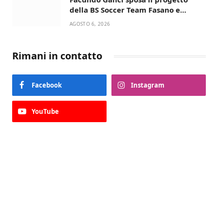
della BS Soccer Team Fasano e
ritorna in campo
AGOSTO 6, 2026
Rimani in contatto
Facebook
Instagram
YouTube