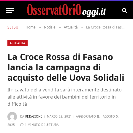
SEI SU:
Home
Notizie
Attualità
La Croce Rossa di Fasano lancia la campagna di acquisto delle Uova Solidali
»
»
»
ATTUALITÀ
La Croce Rossa di Fasano
lancia la campagna di
acquisto delle Uova Solidali
Il ricavato della vendita sarà interamente destinato
alle attività in favore dei bambini del territorio in
difficoltà
DA
REDAZIONE
MARZO 22, 2021
AGGIORNATO IL:
AGOSTO 5,
2025
1 MINUTO DI LETTURA