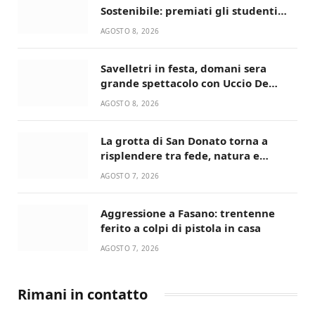
Sostenibile: premiati gli studenti
universitari del bando “La strada
AGOSTO 8, 2026
giusta”
Savelletri in festa, domani sera
grande spettacolo con Uccio De
Santis
AGOSTO 8, 2026
La grotta di San Donato torna a
risplendere tra fede, natura e
devozione
AGOSTO 7, 2026
Aggressione a Fasano: trentenne
ferito a colpi di pistola in casa
AGOSTO 7, 2026
Rimani in contatto