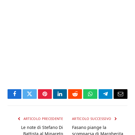
Facebook
Twitter
Pinterest
LinkedIn
Reddit
WhatsApp
Telegram
Email
ARTICOLO PRECEDENTE
ARTICOLO SUCCESSIVO
Le note di Stefano Di
Fasano piange la
Battista al Minareto
scomparsa di Margherita