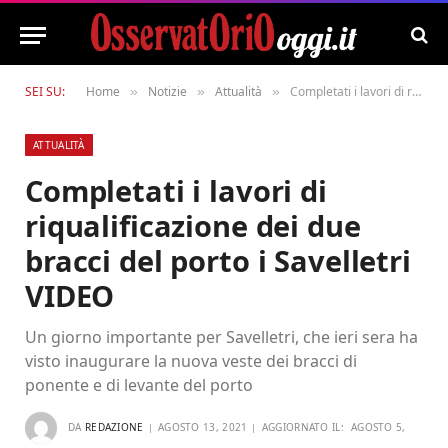
SEI SU:
Home
Notizie
Attualità
Completati i lavori di riqualificazione dei due bracci del porto i Savelletri VIDEO
»
»
»
ATTUALITÀ
Completati i lavori di
riqualificazione dei due
bracci del porto i Savelletri
VIDEO
Un giorno importante per Savelletri, che ieri sera ha
visto inaugurare la nuova veste dei bracci di
ponente e di levante del porto
DA
REDAZIONE
AGOSTO 13, 2021
AGGIORNATO IL:
AGOSTO 5,