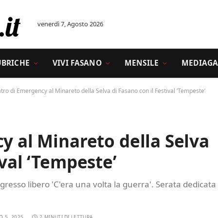
venerdì 7, Agosto 2026
UBRICHE
VIVI FASANO
MENSILE
MEDIAGA
atro di Emergency al Minareto della Selva di Fasano con il Festival ‘Tempeste’
cy al Minareto della Selva
ival ‘Tempeste’
gresso libero 'C'era una volta la guerra'. Serata dedicata
O 5, 2025
2 MINUTI DI LETTURA