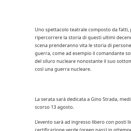
Uno spettacolo teatrale composto da fatti, p
ripercorrere la storia di questi ultimi decen
scena prenderanno vita le storia di person
guerra, come ad esempio il comandante sovie
del siluro nucleare nonostante il suo sotto
così una guerra nucleare.
La serata sarà dedicata a Gino Strada, me
scorso 13 agosto.
L’evento sarà ad ingresso libero con posti li
certificazione verde (green pass) in ottemp