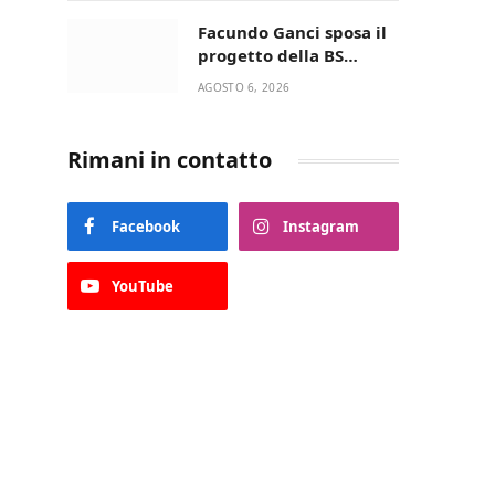
della Villetta di Laureto
Facundo Ganci sposa il
progetto della BS
Soccer Team Fasano e
AGOSTO 6, 2026
ritorna in campo
Rimani in contatto
Facebook
Instagram
YouTube