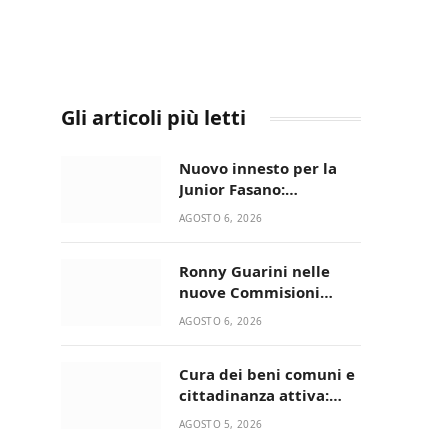
Gli articoli più letti
Nuovo innesto per la
Junior Fasano:
ingaggiato il
AGOSTO 6, 2026
talentuoso Francesco
Lupo Timini
Ronny Guarini nelle
nuove Commisioni
Acisport
AGOSTO 6, 2026
Cura dei beni comuni e
cittadinanza attiva:
online l’avviso per la
AGOSTO 5, 2026
gestione condivisa