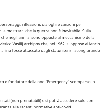
ersonaggi, riflessioni, dialoghi e canzoni per
ni e mostrarci che la guerra non è inevitabile. Sulla
e che negli anni si sono opposte al meccanismo della
tico Vasilij Archipov che, nel 1962, si oppose al lancio
marino fosse attaccato dagli statunitensi, scongiurando
dico e fondatore della ong “Emergency” scomparso lo
mitati (non prenotabili) e si potrà accedere solo con
eranza alle recenti normative anti-covid.