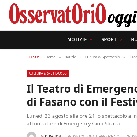
NOTIZIE
SPORT
R
SEI SU:
Home
Notizie
Cultura & Spettacolo
Il Te
»
»
»
CULTURA & SPETTACOLO
Il Teatro di Emergen
di Fasano con il Fest
Lunedì 23 agosto alle ore 21 lo spettacolo a in
al fondatore di Emergency Gino Strada
DA
REDAZIONE
AGOSTO 21, 2021
AGGIORNATO IL:
AGOST