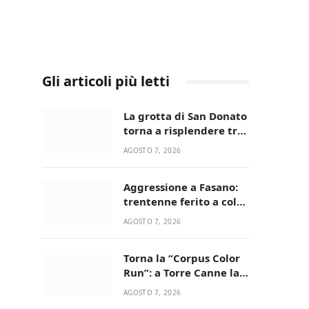
Gli articoli più letti
La grotta di San Donato
torna a risplendere tra
fede, natura e
AGOSTO 7, 2026
devozione
Aggressione a Fasano:
trentenne ferito a colpi
di pistola in casa
AGOSTO 7, 2026
Torna la “Corpus Color
Run”: a Torre Canne la
corsa più allegra e
AGOSTO 7, 2026
colorata dell’estate!