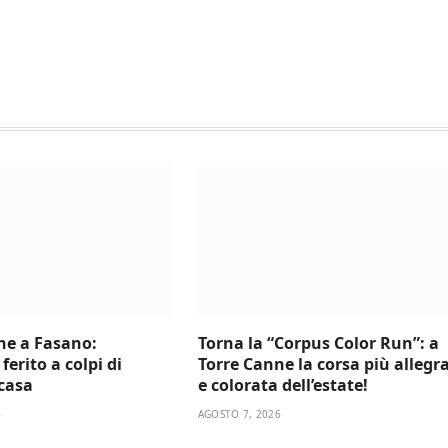
ne a Fasano:
Torna la “Corpus Color Run”: a
ferito a colpi di
Torre Canne la corsa più allegr
 casa
e colorata dell’estate!
6
AGOSTO 7, 2026