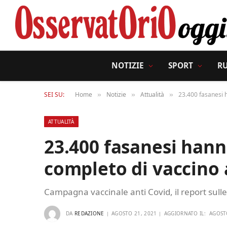
NOTIZIE
SPORT
R
SEI SU:
Home
Notizie
Attualità
23.400 fasanesi h
»
»
»
ATTUALITÀ
23.400 fasanesi hanno
completo di vaccino 
Campagna vaccinale anti Covid, il report sull
DA
REDAZIONE
AGOSTO 21, 2021
AGGIORNATO IL:
AGOST