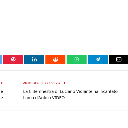
tter
Pinterest
LinkedIn
Reddit
WhatsApp
Telegram
Ema
TE
ARTICOLO SUCCESSIVO
 e
La Clitemnestra di Luciano Violante ha incantato
ne
Lama d’Antico VIDEO