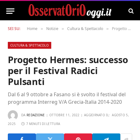
SEI SU:
Home
Notizie
Cultura & Spettacolo
Progetto Hermes: successo per il Festival Radici Pulsanti
»
»
»
CULTURA & SPETTACOLO
Progetto Hermes: successo
per il Festival Radici
Pulsanti
Dal 6 al 9 ottobre a Fasano si è svolto il festival del
programma Interreg V/A Grecia-Italia 2014-2020
DA
REDAZIONE
OTTOBRE 11, 2022
AGGIORNATO IL:
AGOSTO 5,
2025
7 MINUTI DI LETTURA