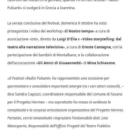
Pulsanti» si svolgerà in Grecia a Ioannina.
La serata conclusiva del festival, domenica 9 ottobre ha visto
protagonista i video dei workshop «
Il Nostro tempo
» a cura di
associazione «Inti», diretto da
Luigi D’Elia
e «
Video storytelling: dal
teatro alla narrazione televisiva
», a cura di
Oreste Castagna,
con la
partecipazione dei bambini di Montalbano, e la collaborazione
dell’associazione «
Gli Amici di Giuaannedd
» di
Mina Schiavone
.
«
Il Festival «Radici Pulsanti» ha rappresentato una occasione per
sperimentare e consolidare importanti sinergie tra i vari attori coinvolti,
–
dice Sandra Capozzi, coordinatore responsabile del comune di Fasano
per il Progetto Hermes –
ma soprattutto ha messo in evidenza la
complessità e la corposa articolazione organizzativa del Progetto Hermes.
Pertanto, vorrei innanzitutto ringraziare l’instancabile dott. Lino
Manosperta, Responsabile dell’Ufficio Progetti del Teatro Pubblico