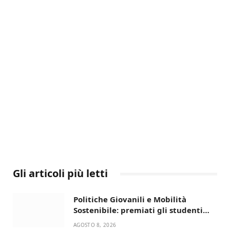
Gli articoli più letti
Politiche Giovanili e Mobilità
Sostenibile: premiati gli studenti
universitari del bando “La strada
AGOSTO 8, 2026