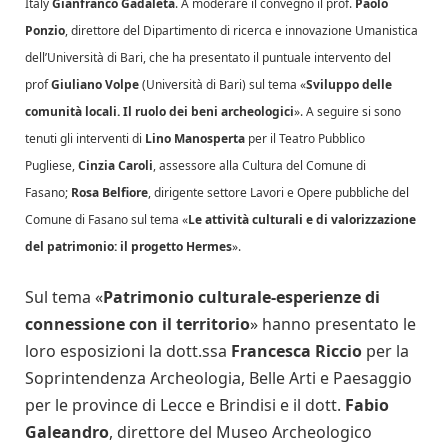
Italy
Gianfranco Gadaleta
. A moderare il convegno il prof.
Paolo
Ponzio
, direttore del Dipartimento di ricerca e innovazione Umanistica
dell’Università di Bari, che ha presentato il puntuale intervento del
prof
Giuliano Volpe
(Università di Bari) sul tema «
Sviluppo delle
comunità locali. Il ruolo dei beni archeologici
». A seguire si sono
tenuti gli interventi di
Lino Manosperta
per il Teatro Pubblico
Pugliese,
Cinzia Caroli
, assessore alla Cultura del Comune di
Fasano;
Rosa Belfiore
, dirigente settore Lavori e Opere pubbliche del
Comune di Fasano sul tema «
Le attività culturali e di valorizzazione
del patrimonio: il progetto Hermes
».
Sul tema «
Patrimonio culturale-esperienze di
connessione con il territorio
» hanno presentato le
loro esposizioni la dott.ssa
Francesca Riccio
per la
Soprintendenza Archeologia, Belle Arti e Paesaggio
per le province di Lecce e Brindisi e il dott.
Fabio
Galeandro
, direttore del Museo Archeologico