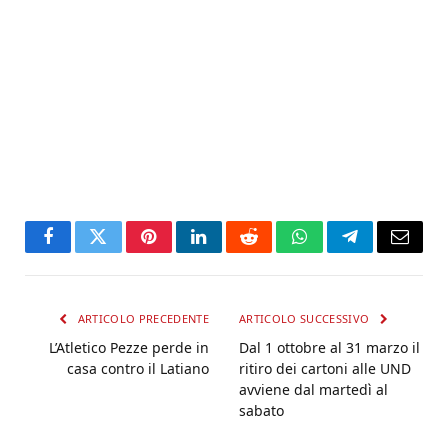
Facebook
Twitter
Pinterest
LinkedIn
Reddit
WhatsApp
Telegram
Email
ARTICOLO PRECEDENTE
ARTICOLO SUCCESSIVO
L’Atletico Pezze perde in
Dal 1 ottobre al 31 marzo il
casa contro il Latiano
ritiro dei cartoni alle UND
avviene dal martedì al
sabato