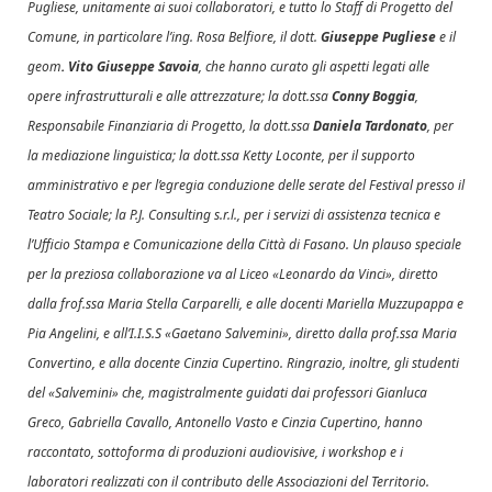
Pugliese, unitamente ai suoi collaboratori, e tutto lo Staff di Progetto del
Comune, in particolare l’ing. Rosa Belfiore, il dott.
Giuseppe Pugliese
e il
geom
. Vito Giuseppe Savoia
, che hanno curato gli aspetti legati alle
opere infrastrutturali e alle attrezzature; la dott.ssa
Conny Boggia
,
Responsabile Finanziaria di Progetto, la dott.ssa
Daniela Tardonato
, per
la mediazione linguistica; la dott.ssa Ketty Loconte, per il supporto
amministrativo e per l’egregia conduzione delle serate del Festival presso il
Teatro Sociale; la P.J. Consulting s.r.l., per i servizi di assistenza tecnica e
l’Ufficio Stampa e Comunicazione della Città di Fasano. Un plauso speciale
per la preziosa collaborazione va al Liceo «Leonardo da Vinci», diretto
dalla frof.ssa Maria Stella Carparelli, e alle docenti Mariella Muzzupappa e
Pia Angelini, e all’I.I.S.S «Gaetano Salvemini», diretto dalla prof.ssa Maria
Convertino, e alla docente Cinzia Cupertino. Ringrazio, inoltre, gli studenti
del «Salvemini» che, magistralmente guidati dai professori Gianluca
Greco, Gabriella Cavallo, Antonello Vasto e Cinzia Cupertino, hanno
raccontato, sottoforma di produzioni audiovisive, i workshop e i
laboratori realizzati con il contributo delle Associazioni del Territorio.