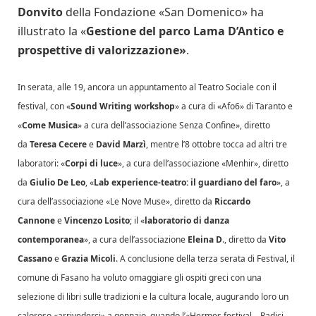
Donvito
della Fondazione «San Domenico» ha
illustrato la «
Gestione del parco Lama D’Antico e
prospettive di valorizzazione»
.
In serata, alle 19, ancora un appuntamento al Teatro Sociale con il
festival, con «
Sound Writing workshop
» a cura di «Afo6» di Taranto e
«
Come Musica
» a cura dell’associazione Senza Confine», diretto
da
Teresa Cecere
e
David Marzì
, mentre l’8 ottobre tocca ad altri tre
laboratori: «
Corpi di luce
», a cura dell’associazione «Menhir», diretto
da
Giulio De Leo
, «
Lab experience-teatro: il guardiano del faro
», a
cura dell’associazione «Le Nove Muse», diretto da
Riccardo
Cannone
e
Vincenzo Losito
; il «
laboratorio di danza
contemporanea
», a cura dell’associazione
Eleina D
., diretto da
Vito
Cassano
e
Grazia Micoli
. A conclusione della terza serata di Festival, il
comune di Fasano ha voluto omaggiare gli ospiti greci con una
selezione di libri sulle tradizioni e la cultura locale, augurando loro un
caloroso «arrivederci» a gennaio, quando l’«Hermes festival – Radici